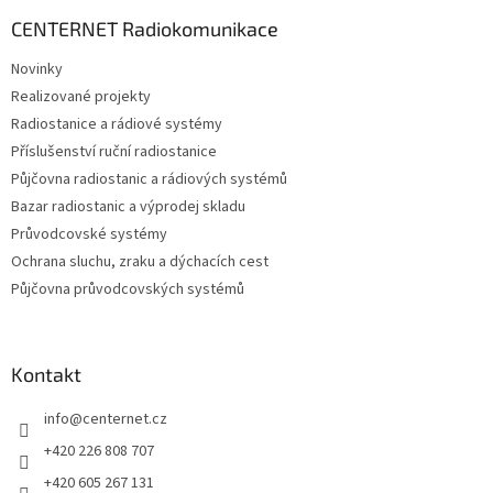
p
a
CENTERNET Radiokomunikace
t
Novinky
í
Realizované projekty
Radiostanice a rádiové systémy
Příslušenství ruční radiostanice
Půjčovna radiostanic a rádiových systémů
Bazar radiostanic a výprodej skladu
Průvodcovské systémy
Ochrana sluchu, zraku a dýchacích cest
Půjčovna průvodcovských systémů
Kontakt
info
@
centernet.cz
+420 226 808 707
+420 605 267 131