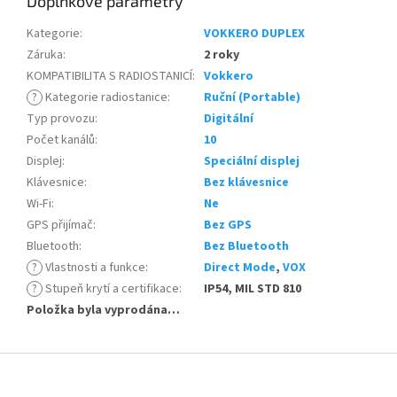
Doplňkové parametry
Kategorie
:
VOKKERO DUPLEX
Záruka
:
2 roky
KOMPATIBILITA S RADIOSTANICÍ
:
Vokkero
?
Kategorie radiostanice
:
Ruční (Portable)
Typ provozu
:
Digitální
Počet kanálů
:
10
Displej
:
Speciální displej
Klávesnice
:
Bez klávesnice
Wi-Fi
:
Ne
GPS přijímač
:
Bez GPS
Bluetooth
:
Bez Bluetooth
?
Vlastnosti a funkce
:
Direct Mode
,
VOX
?
Stupeň krytí a certifikace
:
IP54, MIL STD 810
Položka byla vyprodána…
Z
á