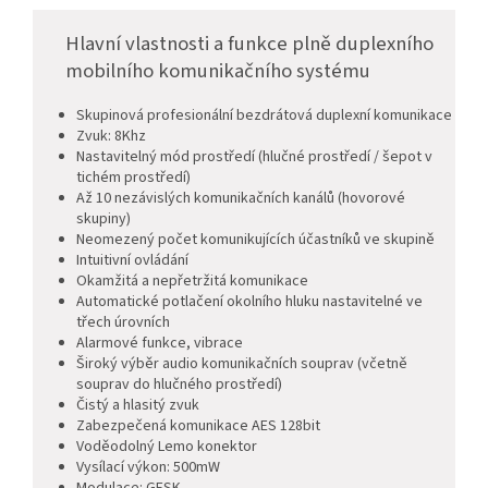
Hlavní vlastnosti a funkce plně duplexního
mobilního komunikačního systému
Skupinová profesionální bezdrátová duplexní komunikace
Zvuk: 8Khz
Nastavitelný mód prostředí (hlučné prostředí / šepot v
tichém prostředí)
Až 10 nezávislých komunikačních kanálů (hovorové
skupiny)
Neomezený počet komunikujících účastníků ve skupině
Intuitivní ovládání
Okamžitá a nepřetržitá komunikace
Automatické potlačení okolního hluku nastavitelné ve
třech úrovních
Alarmové funkce, vibrace
Široký výběr audio komunikačních souprav (včetně
souprav do hlučného prostředí)
Čistý a hlasitý zvuk
Zabezpečená komunikace AES 128bit
Voděodolný Lemo konektor
Vysílací výkon: 500mW
Modulace: GFSK