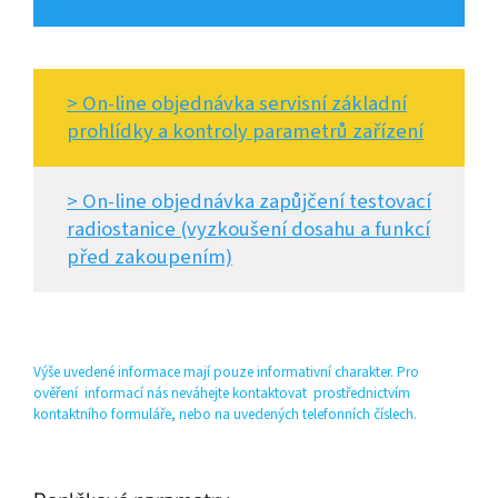
> On-line objednávka servisní základní
prohlídky a kontroly parametrů zařízení
> On-line objednávka zapůjčení testovací
radiostanice (vyzkoušení dosahu a funkcí
před zakoupením)
Výše uvedené informace mají pouze informativní charakter. Pro
ověření informací nás neváhejte kontaktovat prostřednictvím
kontaktního formuláře, nebo na uvedených telefonních číslech.