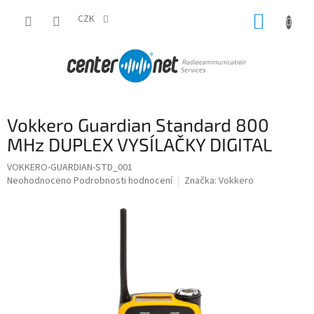
Přejít
NÁKUP
na
CZK
obsah
KOŠÍK
Vokkero Guardian Standard 800
MHz DUPLEX VYSÍLAČKY DIGITAL
VOKKERO-GUARDIAN-STD_001
Průměrné
Neohodnoceno
Podrobnosti hodnocení
Značka:
Vokkero
hodnocení
produktu
je
0,0
z
5
hvězdiček.