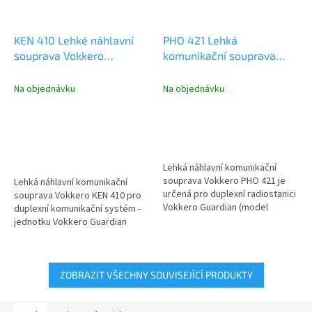
KEN 410 Lehké náhlavní
PHO 421 Lehká
souprava Vokkero
komunikační souprava
Guardian
Vokkero
Na objednávku
Na objednávku
Lehká náhlavní komunikační
souprava Vokkero PHO 421 je
Lehká náhlavní komunikační
určená pro duplexní radiostanici
souprava Vokkero KEN 410 pro
Vokkero Guardian (model
duplexní komunikační systém -
Standard / Plus / Show)....
jednotku Vokkero Guardian
(model Standard / Plus /
Show)....
ZOBRAZIT VŠECHNY SOUVISEJÍCÍ PRODUKTY