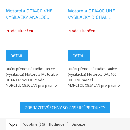
Motorola DP1400 VHF
Motorola DP1400 UHF
VYSÍLAČKY ANALOG
VYSÍLAČKY DIGITAL
MDH01JDC9JC2AN
ANALOG
MDH01QDC9JA2AN
Prodej ukončen
Prodej ukončen
DETAIL
DETAIL
Ruční přenosná radiostanice
Ruční přenosná radiostanice
(vysílačka) Motorola Mototrbo
(vysílačka) Motorola DP1400
DP1400 ANALOG model
DIGITAL model
MDH01JDC9JC2AN pro pásmo
MDH01QDC9JA2AN pro pásmo
VHF 136-174 MHz. Pokud
UHF 403-470 MHz. Pokud
nenaleznete ve...
nenaleznete ve variantách...
ZOBRAZIT VŠECHNY SOUVISEJÍCÍ PRODUKTY
Popis
Podobné (16)
Hodnocení
Diskuze