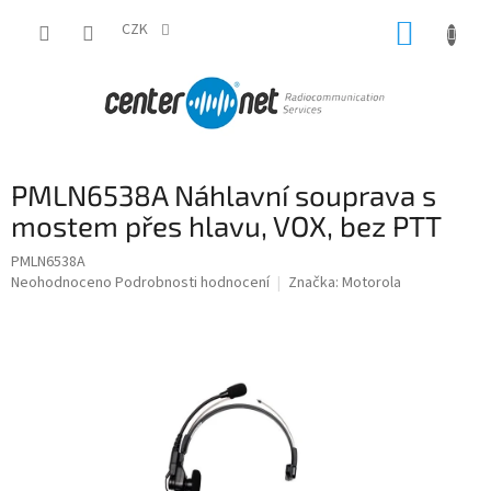
Přejít
NÁKUP
na
CZK
obsah
KOŠÍK
PMLN6538A Náhlavní souprava s
mostem přes hlavu, VOX, bez PTT
PMLN6538A
Průměrné
Neohodnoceno
Podrobnosti hodnocení
Značka:
Motorola
hodnocení
produktu
je
0,0
z
5
hvězdiček.