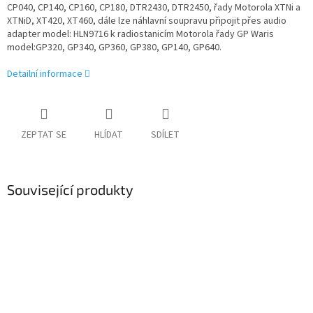
CP040, CP140, CP160, CP180, DTR2430, DTR2450, řady Motorola XTNi a
XTNiD, XT420, XT460, dále lze náhlavní soupravu připojit přes audio
adapter model: HLN9716 k radiostanicím Motorola řady GP Waris
model:GP320, GP340, GP360, GP380, GP140, GP640.
Detailní informace
ZEPTAT SE
HLÍDAT
SDÍLET
Související produkty