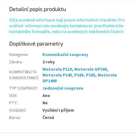
Detailní popis produktu
Výše uvedené informace mají pouze informativní charakter. Pro
ověření informací nás neváhejte kontaktovat prostřednictvím
kontaktního formuláře, nebo na uvedených telefonních číslech.
Doplňkové parametry
Kategorie
:
Komunikační soupravy
Záruka
:
2 roky
Motorola P110
,
Motorola GP300
,
KOMPATIBILITA
Motorola P145, P165, P185
,
Motorola
S RADIOSTANICÍ
:
DP1400
TYP SOUPRAVY
:
Jednoušní souprava
VOX
:
Ano
PTT
:
Ne
Ovládání
:
Vysílání i příjem
Barva
:
Černá
Z