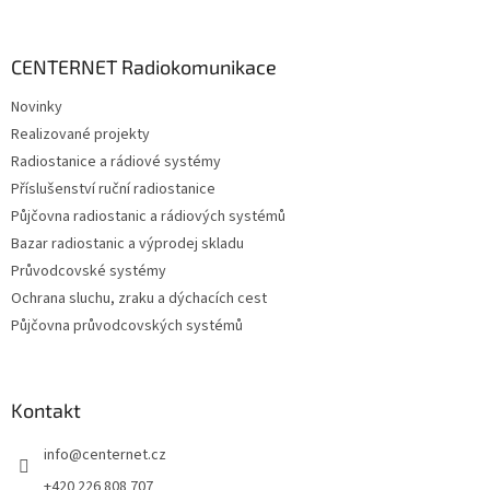
á
p
a
CENTERNET Radiokomunikace
t
Novinky
í
Realizované projekty
Radiostanice a rádiové systémy
Příslušenství ruční radiostanice
Půjčovna radiostanic a rádiových systémů
Bazar radiostanic a výprodej skladu
Průvodcovské systémy
Ochrana sluchu, zraku a dýchacích cest
Půjčovna průvodcovských systémů
Kontakt
info
@
centernet.cz
+420 226 808 707