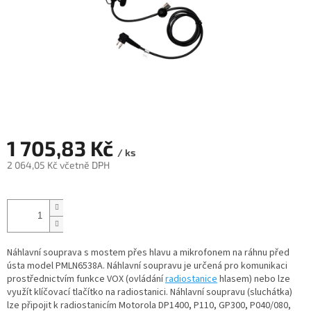
1 705,83 Kč
/ ks
2 064,05 Kč včetně DPH
Měrná
cena:
Náhlavní souprava s mostem přes hlavu a mikrofonem na ráhnu před
ústa model PMLN6538A. Náhlavní soupravu je určená pro komunikaci
prostřednictvím funkce VOX (ovládání
radiostanice
hlasem) nebo lze
využít klíčovací tlačítko na radiostanici. Náhlavní soupravu (sluchátka)
lze připojit k radiostanicím Motorola DP1400, P110, GP300, P040/080,