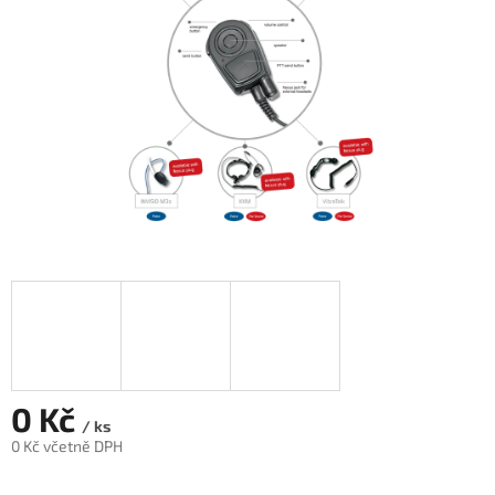
0 Kč
/ ks
0 Kč včetně DPH
Měrná