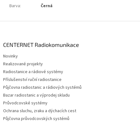
Barva
:
Černá
Z
á
p
a
CENTERNET Radiokomunikace
t
Novinky
í
Realizované projekty
Radiostanice a rádiové systémy
Příslušenství ruční radiostanice
Půjčovna radiostanic a rádiových systémů
Bazar radiostanic a výprodej skladu
Průvodcovské systémy
Ochrana sluchu, zraku a dýchacích cest
Půjčovna průvodcovských systémů