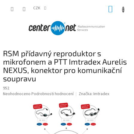
Přejít
NÁKUP
na
CZK
obsah
KOŠÍK
RSM přídavný reproduktor s
mikrofonem a PTT Imtradex Aurelis
NEXUS, konektor pro komunikační
soupravu
952
Průměrné
Neohodnoceno
Podrobnosti hodnocení
Značka:
Imtradex
hodnocení
produktu
je
0,0
z
5
hvězdiček.