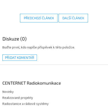
PŘEDCHOZÍ ČLÁNEK
DALŠÍ ČLÁNEK
Diskuze (0)
Buďte první, kdo napíše příspěvek k této položce.
PŘIDAT KOMENTÁŘ
Z
á
p
a
CENTERNET Radiokomunikace
t
Novinky
í
Realizované projekty
Radiostanice a rádiové systémy