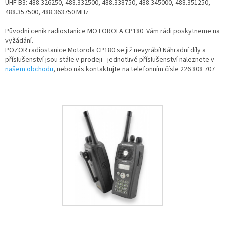
UHF B3: 488.326250, 488.332500, 488.338750, 488.345000, 488.351250,
488.357500, 488.363750 MHz
Původní ceník radiostanice MOTOROLA CP180 Vám rádi poskytneme na
vyžádání.
POZOR radiostanice Motorola CP180 se již nevyrábí! Náhradní díly a
příslušenství jsou stále v prodeji - jednotlivé příslušenství naleznete v
našem obchodu
, nebo nás kontaktujte na telefonním čísle 226 808 707