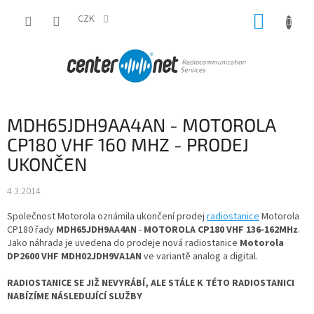
Přejít
NÁKUP
na
CZK
obsah
KOŠÍK
MDH65JDH9AA4AN - MOTOROLA
CP180 VHF 160 MHZ - PRODEJ
UKONČEN
4.3.2014
Společnost Motorola oznámila ukončení prodej
radiostanice
Motorola
CP180 řady
MDH65JDH9AA4AN
-
MOTOROLA CP180 VHF 136-162MHz
.
Jako náhrada je uvedena do prodeje nová radiostanice
Motorola
DP2600 VHF MDH02JDH9VA1AN
ve variantě analog a digital.
RADIOSTANICE SE JIŽ NEVYRÁBÍ, ALE STÁLE K TÉTO RADIOSTANICI
NABÍZÍME NÁSLEDUJÍCÍ SLUŽBY