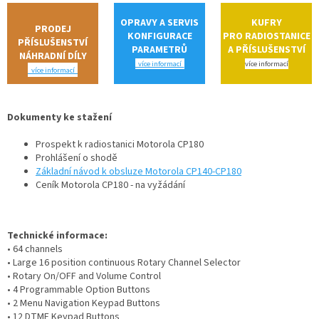
OPRAVY A SERVIS
KUFRY
PRODEJ
KONFIGURACE
PRO RADIOSTANICE
PŘÍSLUŠENSTVÍ
PARAMETRŮ
A PŘÍSLUŠENSTVÍ
NÁHRADNÍ DÍLY
více informací
více informací
více informací
Dokumenty ke stažení
Prospekt k radiostanici Motorola CP180
Prohlášení o shodě
Základní návod k obsluze Motorola CP140-CP180
Ceník Motorola CP180 - na vyžádání
Technické informace:
• 64 channels
• Large 16 position continuous Rotary Channel Selector
• Rotary On/OFF and Volume Control
• 4 Programmable Option Buttons
• 2 Menu Navigation Keypad Buttons
• 12 DTMF Keypad Buttons