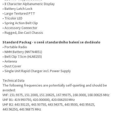
• 8 Character Alphanumeric Display
• Battery Latch Lock
• Large Textured PTT
• Tricolor LED
• Spring Action Belt Clip
• Accessory Connector
• Rugged, Die-Cast Chassis
Standard Packag - v ceně standardního balení se dodávalo
• Portable Radio
• NiMH Battery (NNTN4851)
• Belt Clip 7.5cm (HLN8255)
• Antenna
• Dust Cover
• Single Unit Rapid Charger incl. Power Supply
Technical Data
The following frequencies are potentially self-quieting and should be
avoided:
VHF: 151.9375, 151.2000, 151.20625, 167.99375, 168.0000, 168.00625 MHz
UHF B1: 419.993750, 420.000000, 420.006250 MHz
UHF B2: 443.93125, 443.93750, 443.94375, 443.9500, 443.95625,
443.96250, 443.96875 MHz