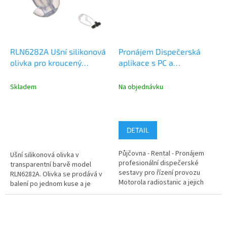
RLN6282A Ušní silikonová
Pronájem Dispečerská
olivka pro kroucený
aplikace s PC a
zvukovod, 1ks
monitorem, řízení
rádiového provozu s GPS
Skladem
Na objednávku
DETAIL
Půjčovna - Rental - Pronájem
Ušní silikonová olivka v
profesionální dispečerské
transparentní barvě model
sestavy pro řízení provozu
RLN6282A. Olivka se prodává v
Motorola radiostanic a jejich
balení po jednom kuse a je
monitoring GPS polohy. V ceně...
určená pro skryté nošení. Olivka
se...