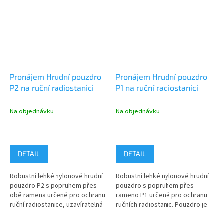
Pronájem Hrudní pouzdro
Pronájem Hrudní pouzdro
P2 na ruční radiostanici
P1 na ruční radiostanici
Na objednávku
Na objednávku
DETAIL
DETAIL
Robustní lehké nylonové hrudní
Robustní lehké nylonové hrudní
pouzdro P2 s popruhem přes
pouzdro s popruhem přes
obě ramena určené pro ochranu
rameno P1 určené pro ochranu
ruční radiostanice, uzavíratelná
ručních radiostanic. Pouzdro je
kapsa na suchý zip....
vybaveno nastavitelným