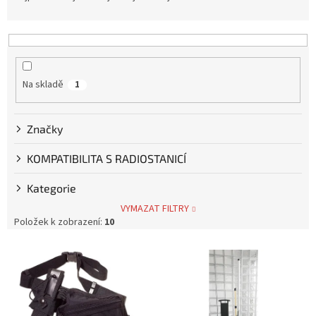
z
e
n
í
p
Na skladě
1
r
o
d
Značky
u
k
KOMPATIBILITA S RADIOSTANICÍ
t
ů
Kategorie
VYMAZAT FILTRY
Položek k zobrazení:
10
V
ý
p
i
s