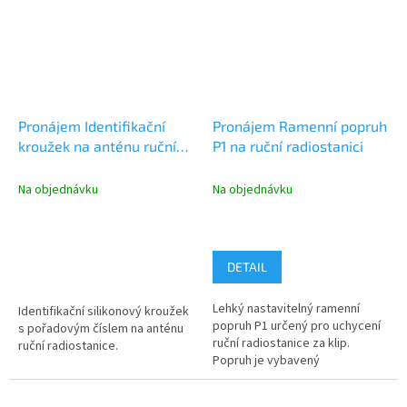
Pronájem Identifikační
Pronájem Ramenní popruh
kroužek na anténu ruční
P1 na ruční radiostanici
radiostanice
Na objednávku
Na objednávku
DETAIL
Lehký nastavitelný ramenní
Identifikační silikonový kroužek
popruh P1 určený pro uchycení
s pořadovým číslem na anténu
ruční radiostanice za klip.
ruční radiostanice.
Popruh je vybavený
nastavitelným popruhem ve
vertikálním...