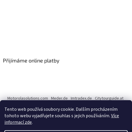
Přijímáme online platby
Motorolasolutions.com
Meder.de
Imtradex.de
Citytourguide.at
Peltor.com
Tento web používá soubory cookie. Dalším procházením
tohoto webu vyjadřujete souhlas s jejich používáním.
Více
informací zde
.