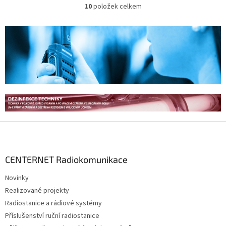
popruhem...
10
položek celkem
O
v
l
á
d
a
c
í
p
r
v
k
y
Z
v
á
ý
p
p
a
CENTERNET Radiokomunikace
i
t
s
Novinky
í
u
Realizované projekty
Radiostanice a rádiové systémy
Příslušenství ruční radiostanice