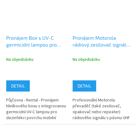
Pronájem Box s UV-C
Pronájem Motorola
germicidní lampou pro
rádiový zesilovač signálu
dezinfekci povrchu mobilní
UHF, DIGITAL a ANALOG
techniky
Na objednávku
Na objednávku
DETAIL
DETAIL
Půjčovna - Rental - Pronájem
Profesionální Motorola
hliníkového boxu s integrovanou
převaděč (také zesilovač,
germicidní UV-C lampou pro
opakovač nebo repeater)
dezinfekci povrchu mobilní
rádiového signálu v pásmu UHF
radiokomunikační techniky....
403 - 470 MHz pro Digitální a
Analogový...