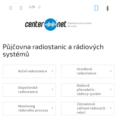
Přejít
NÁKUP
na
CZK
obsah
KOŠÍK
Půjčovna radiostanic a rádiových
systémů
Vozidlové
Ruční radiostanice
radiostanice
Rádiové
Dispečerské
převadeče -
radiostanice
rádiový systém
Záznamové
Monitoring
zařízení rádiových
rádiového provozu
relací