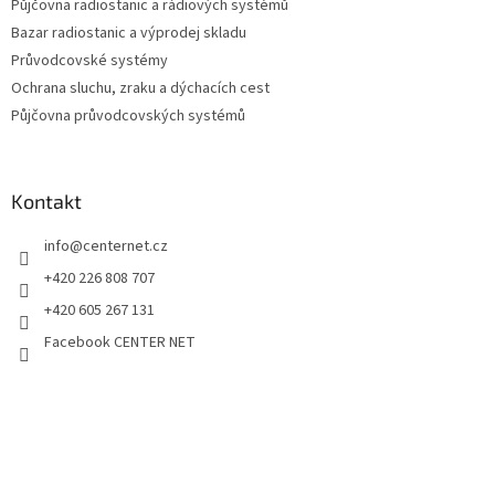
Půjčovna radiostanic a rádiových systémů
Bazar radiostanic a výprodej skladu
Průvodcovské systémy
Ochrana sluchu, zraku a dýchacích cest
Půjčovna průvodcovských systémů
Kontakt
info
@
centernet.cz
+420 226 808 707
+420 605 267 131
Facebook CENTER NET