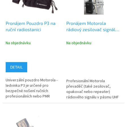
p
r
o
d
Pronájem Pouzdro P3 na
Pronájem Motorola
u
ruční radiostanici
rádiový zesilovač signálu
k
UHF, ANALOG
t
Na objednávku
Na objednávku
ů
DETAIL
Univerzální pouzdro Motorola -
Profesionální Motorola
ledvinka P3 je určené pro
převaděč (také zesilovač,
bezpečné nošení ručních
opakovač nebo repeater)
profesionálních nebo PMR
rádiového signálu v pásmu UHF
radiostanic Motorola. Vedle...
403 - 470 MHz pro Analogový
režim...