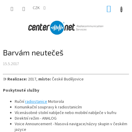
Přejít
NÁKUP
na
CZK
obsah
KOŠÍK
Barvám neutečeš
15.5.2017
⊃ Realizace:
2017,
místo:
České Budějovice
Poskytnuté služby
Ruční
radiostanice
Motorola
Komunikační soupravy k radiostanicím
Vícenásobné stolní nabíječe nebo mobilní nabíječe v kufru
Direktní režim - ANALOG
Voice Announcement - hlasová navigace/názvy skupin v českém
jazyce