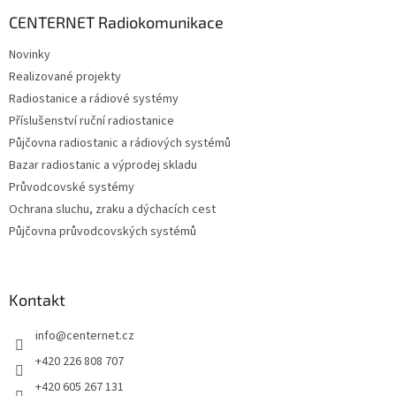
p
a
CENTERNET Radiokomunikace
t
Novinky
í
Realizované projekty
Radiostanice a rádiové systémy
Příslušenství ruční radiostanice
Půjčovna radiostanic a rádiových systémů
Bazar radiostanic a výprodej skladu
Průvodcovské systémy
Ochrana sluchu, zraku a dýchacích cest
Půjčovna průvodcovských systémů
Kontakt
info
@
centernet.cz
+420 226 808 707
+420 605 267 131