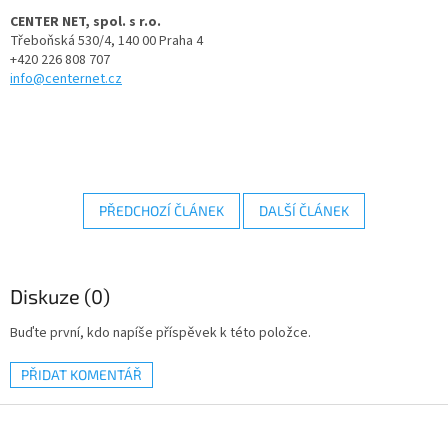
CENTER NET, spol. s r.o.
Třeboňská 530/4, 140 00 Praha 4
+420 226 808 707
info@centernet.cz
PŘEDCHOZÍ ČLÁNEK
DALŠÍ ČLÁNEK
Diskuze (0)
Buďte první, kdo napíše příspěvek k této položce.
PŘIDAT KOMENTÁŘ
Z
á