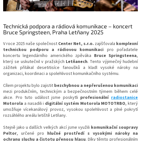
Technická podpora a rádiová komunikace – koncert
Bruce Springsteen, Praha Letňany 2025
V roce 2025 naše společnost
Center Net, s.r.o.
zajišťovala
komplexní
technickou podporu a rádiovou komunikaci
pro pořadatele
koncertu legendárního amerického zpěváka
Bruce Springsteena
,
který se uskutečnil v pražských
Letňanech
. Tento výjimečný hudební
zážitek přilákal desetitisíce fanoušků a kladl vysoké nároky na
organizaci, koordinaci a spolehlivost komunikačního systému.
Cílem projektu bylo zajistit
bezchybnou a nepřerušenou komunikaci
mezi produkčním, technickým a bezpečnostním týmem během celé
akce. Pro tuto událost jsme poskytli
profesionální
radiostanice
Motorola
a nasadili i
digitální systém Motorola MOTOTRBO
, který
umožňuje vícekanálový provoz, vysokou spolehlivost a plné pokrytí
rozsáhlého areálu letiště Letňany.
Stejně jako u dalších velkých akcí jsme využili
komunikační soupravy
Peltor
, určené pro
hlučné prostředí s vysokými nároky na
ochranu sluchu a čistotu přenosu hlasu
. Díky těmto profesionálním