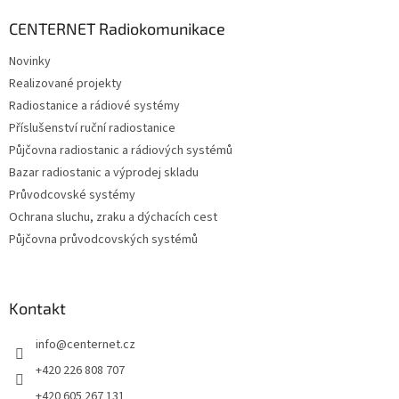
p
a
CENTERNET Radiokomunikace
t
Novinky
í
Realizované projekty
Radiostanice a rádiové systémy
Příslušenství ruční radiostanice
Půjčovna radiostanic a rádiových systémů
Bazar radiostanic a výprodej skladu
Průvodcovské systémy
Ochrana sluchu, zraku a dýchacích cest
Půjčovna průvodcovských systémů
Kontakt
info
@
centernet.cz
+420 226 808 707
+420 605 267 131