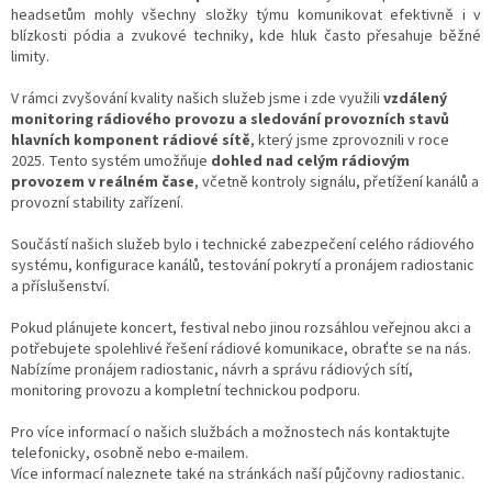
headsetům mohly všechny složky týmu komunikovat efektivně i v
blízkosti pódia a zvukové techniky, kde hluk často přesahuje běžné
limity.
V rámci zvyšování kvality našich služeb jsme i zde využili
vzdálený
monitoring rádiového provozu a sledování provozních stavů
hlavních komponent rádiové sítě
, který jsme zprovoznili v roce
2025. Tento systém umožňuje
dohled nad celým rádiovým
provozem v reálném čase
, včetně kontroly signálu, přetížení kanálů a
provozní stability zařízení.
Součástí našich služeb bylo i technické zabezpečení celého rádiového
systému, konfigurace kanálů, testování pokrytí a pronájem radiostanic
a příslušenství.
Pokud plánujete koncert, festival nebo jinou rozsáhlou veřejnou akci a
potřebujete spolehlivé řešení rádiové komunikace, obraťte se na nás.
Nabízíme pronájem radiostanic, návrh a správu rádiových sítí,
monitoring provozu a kompletní technickou podporu.
Pro více informací o našich službách a možnostech nás kontaktujte
telefonicky, osobně nebo e-mailem.
Více informací naleznete také na stránkách naší půjčovny radiostanic.