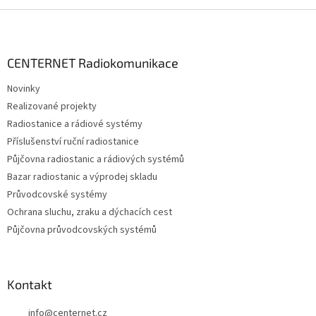
Z
á
p
a
CENTERNET Radiokomunikace
t
Novinky
í
Realizované projekty
Radiostanice a rádiové systémy
Příslušenství ruční radiostanice
Půjčovna radiostanic a rádiových systémů
Bazar radiostanic a výprodej skladu
Průvodcovské systémy
Ochrana sluchu, zraku a dýchacích cest
Půjčovna průvodcovských systémů
Kontakt
info
@
centernet.cz