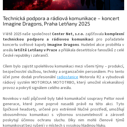
Technická podpora a rádiová komunikace – koncert
Imagine Dragons, Praha Letňany 2025
V létě 2025 naše společnost
Center Net, s.r.o.
zajišťovala
komplexní
technickou podporu a rádiovou komunikaci
pro pořadatele
koncertu světové kapely
Imagine Dragons
. Hudební akce proběhla v
areálu
letiště Letňany v Praze
a přilákala desetitisíce fanoušků z celé
České republiky i zahraničí.
Cílem bylo zajistit spolehlivou komunikaci mezi všemi týmy – produkcí,
bezpečnostní službou, techniky a organizačním personálem. Pro tento
účel jsme dodali profesionální
radiostanice
Motorola R2 a vybudovali
rádiový systém MOTOROLA MOTOTRBO, který umožnil vícekanálový
provoz a pokrytí signálem celého areálu.
Novinkou v naší půjčovně byly také komunikační soupravy Peltor nové
generace, které jsme poprvé nasadili právě na této akci. Tyto
špičkové headsety, určené pro extrémně hlučné prostředí, umožňují
obousměrnou komunikaci s výbornou srozumitelností a zároveň
poskytují účinnou ochranu sluchu. Díky nim mohli členové týmů
komunikovat bez rušení i v místech s vysokou hladinou hluku.