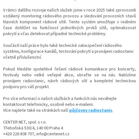
V rámci dalšího rozvoje našich služeb jsme v roce 2025 také zprovoznili
vzdálený monitoring rádiového provozu a sledování provozních stavů
hlavních komponent rádiové sítě. Tento systém umožňuje v reálném
čase dohlížet na funkčnost jednotlivých prvků sítě, optimalizovat
pokrytí a včas detekovat případné technické problémy.
Součástí naší práce bylo také technické zabezpečení rádiového
systému, konfigurace kanálů, testování pokrytí a pronájem radiostanic
včetně příslušenství.
Pokud hledáte spolehlivé řešení rádiové komunikace pro koncerty,
festivaly nebo velké veřejné akce, obraťte se na nás. Nabízíme
pronájem radiostanic, návrh rádiových sítí a kompletní technickou
podporu pro váš projekt.
Pro více informací o našich službách a funkcích nás neváhejte
kontaktovat telefonicky, osobně nebo e-mailem.
Více najdete také na stránkách naší
půjčovny radiostanic
.
CENTER NET, spol. s r.o.
Třeboňská 530/4, 140 00 Praha 4
+420 226 808 707, info@centenet.cz