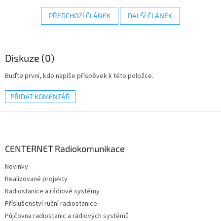
PŘEDCHOZÍ ČLÁNEK
DALŠÍ ČLÁNEK
Diskuze (0)
Buďte první, kdo napíše příspěvek k této položce.
PŘIDAT KOMENTÁŘ
Z
á
p
a
CENTERNET Radiokomunikace
t
Novinky
í
Realizované projekty
Radiostanice a rádiové systémy
Příslušenství ruční radiostanice
Půjčovna radiostanic a rádiových systémů