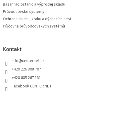
Bazar radiostanic a výprodej skladu
Průvodcovské systémy
Ochrana sluchu, zraku a dýchacích cest
Půjčovna průvodcovských systémů
Kontakt
info
@
centernet.cz
+420 226 808 707
+420 605 267 131
Facebook CENTER NET