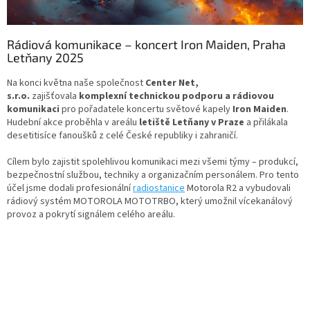
Rádiová komunikace – koncert Iron Maiden, Praha
Letňany 2025
Na konci května naše společnost
Center Net,
s.r.o.
zajišťovala
komplexní technickou podporu a rádiovou
komunikaci
pro pořadatele koncertu světové kapely
Iron Maiden
.
Hudební akce proběhla v areálu
letiště Letňany v Praze
a přilákala
desetitisíce fanoušků z celé České republiky i zahraničí.
Cílem bylo zajistit spolehlivou komunikaci mezi všemi týmy – produkcí,
bezpečnostní službou, techniky a organizačním personálem. Pro tento
účel jsme dodali profesionální
radiostanice
Motorola R2 a vybudovali
rádiový systém MOTOROLA MOTOTRBO, který umožnil vícekanálový
provoz a pokrytí signálem celého areálu.