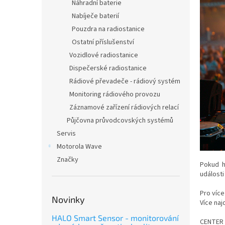
n
Náhradní baterie
e
Nabíječe baterií
l
Pouzdra na radiostanice
Ostatní příslušenství
Vozidlové radiostanice
Dispečerské radiostanice
Rádiové převadeče - rádiový systém
Monitoring rádiového provozu
Záznamové zařízení rádiových relací
Půjčovna průvodcovských systémů
Servis
Motorola Wave
Značky
Pokud h
události
Pro více
Novinky
Více naj
HALO Smart Sensor - monitorování
CENTER N