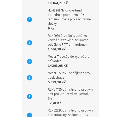
10 364,21 Kč
HLM9241 Nylonové hrudní
pouzdro s popruhem přes
rameno určené pro záchranné
složky
0 Kč
RLN2030 Diskrétní sluchátko
včetně plastového zvukovodu,
oddělené PTT s mikrofonem
1 066,78 Kč
Meder TravelGuide vysílač pro
průvodce
14 393,05 Kč
Meder TourGuide přijímač pro
posluchače
5 079,90 Kč
RLNV4755 Ušní silikonová olivka
Soft pro kroucený zvukovod,
1ks
32,41 Kč
RLN6282A Ušní silikonová olivka
pro kroucený zvukovod, 1ks