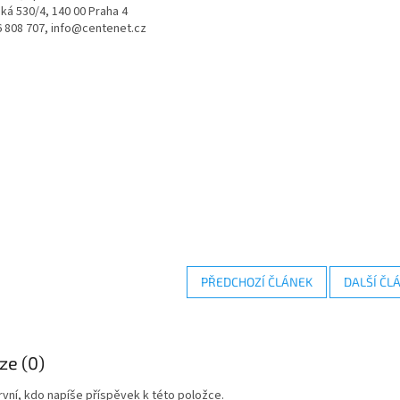
á 530/4, 140 00 Praha 4
6 808 707, info@centenet.cz
PŘEDCHOZÍ ČLÁNEK
DALŠÍ ČL
ze (0)
vní, kdo napíše příspěvek k této položce.