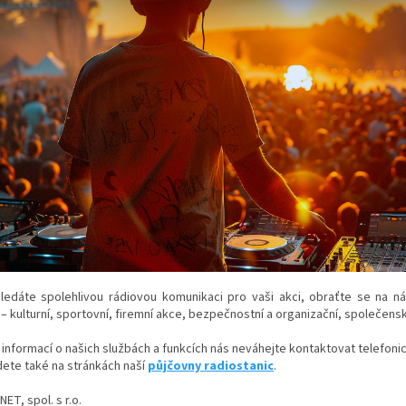
ledáte spolehlivou rádiovou komunikaci pro vaši akci, obraťte se na nás
 – kulturní, sportovní, firemní akce, bezpečnostní a organizační, společens
 informací o našich službách a funkcích nás neváhejte kontaktovat telefon
dete také na stránkách naší
půjčovny radiostanic
.
ET, spol. s r.o.