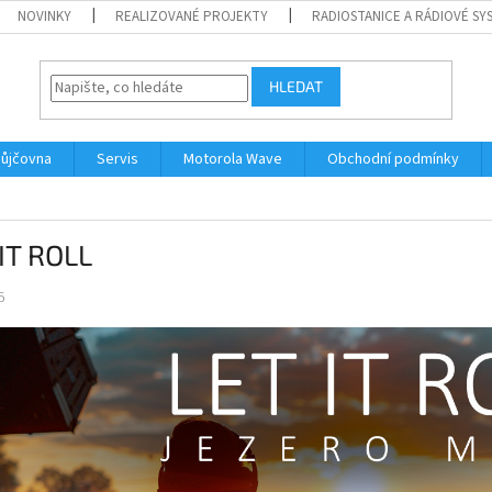
NOVINKY
REALIZOVANÉ PROJEKTY
RADIOSTANICE A RÁDIOVÉ SY
HLEDAT
ůjčovna
Servis
Motorola Wave
Obchodní podmínky
IT ROLL
5