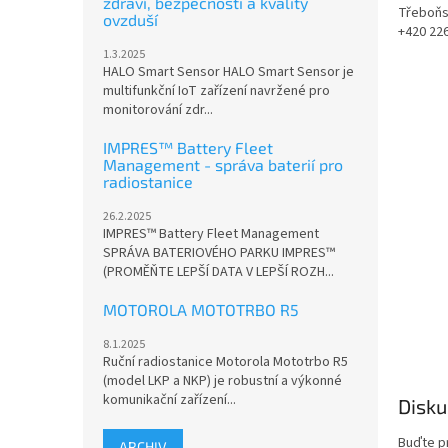
zdraví, bezpečnosti a kvality
Třeboňsk
ovzduší
+420 22
1.3.2025
HALO Smart Sensor HALO Smart Sensor je
multifunkční IoT zařízení navržené pro
monitorování zdr...
IMPRES™ Battery Fleet
Management - správa baterií pro
radiostanice
26.2.2025
IMPRES™ Battery Fleet Management
SPRÁVA BATERIOVÉHO PARKU IMPRES™
(PROMĚŇTE LEPŠÍ DATA V LEPŠÍ ROZH...
MOTOROLA MOTOTRBO R5
8.1.2025
Ruční radiostanice Motorola Mototrbo R5
(model LKP a NKP) je robustní a výkonné
komunikační zařízení...
Disku
Buďte pr
ARCHIV