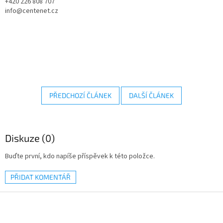
+420 226 808 707
info@centenet.cz
PŘEDCHOZÍ ČLÁNEK
DALŠÍ ČLÁNEK
Diskuze (0)
Buďte první, kdo napíše příspěvek k této položce.
PŘIDAT KOMENTÁŘ
Z
á
p