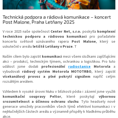
Technická podpora a rádiová komunikace – koncert
Post Malone, Praha Letňany 2025
V roce 2025 naše společnost
Center Net, s.r.o.
poskytla
komplexní
technickou podporu a rádiovou komunikaci
pro pořadatele
koncertu světově uznávaného rapera
Post Malone
, který se
uskutečnil v areálu
letiště Letňany v Praze
. T
Naším cílem bylo zajistit
komunikaci
mezi všemi složkami zajišťujícími
akci – produkcí, technickým týmem, ochrankou a logistikou. Pro tuto
událost jsme dodali
profesionální
radiostanice
Motorola
a
vybudovali
rádiový systém Motorola MOTOTRBO
, který zajistil
vícekanálový provoz a plné pokrytí signálem
napříč celým
rozsáhlým areálem.
Vzhledem k vysoké úrovni hluku v blízkosti pódia i zázemí jsme využili
komunikační soupravy Peltor
, které poskytují
výbornou
srozumitelnost a účinnou ochranu sluchu
. Tyto headsety nové
generace umožnily pracovníkům všech týmů efektivní komunikaci i v
nejhlučnějších částech areálu a významně přispěly k hladkému průběhu
akce.