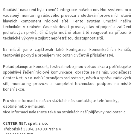
Součástí nasazení byla rovněž integrace našeho nového systému pro
vzdálený monitoring rádiového provozu a sledování provozních stavů
hlavních komponent rádiové sítě. Tento systém umožnil našim
technikům v reálném čase sledovat provoz, stav připojení a zatížení
jednotlivých prvků, čímž bylo možné okamžitě reagovat na případné
technické výkyvy a zajistit nepřetržitou dostupnost sítě.
Na místě jsme zajišťovali také konfiguraci komunikačních kanálů,
testování pokrytí a pronájem radiostanic včetně příslušenství.
Pokud plánujete koncert, festival nebo jinou velkou akci a potřebujete
spolehlivé řešení rádiové komunikace, obraťte se na nás. Společnost
Center Net, s.r.o. nabízí pronájem radiostanic, návrh a správu rádiových
sítí, monitoring provozu a kompletní technickou podporu na místě
konání akce.
Pro více informací o našich službách nás kontaktujte telefonicky,
osobně nebo e-mailem.
Více informací naleznete také na stránkách naší půjčovny radiostanic.
CENTER NET, spol. s r.o.
Třeboňská 530/4, 140 00 Praha 4