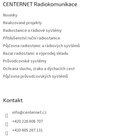
a
CENTERNET Radiokomunikace
t
Novinky
í
Realizované projekty
Radiostanice a rádiové systémy
Příslušenství ruční radiostanice
Půjčovna radiostanic a rádiových systémů
Bazar radiostanic a výprodej skladu
Průvodcovské systémy
Ochrana sluchu, zraku a dýchacích cest
Půjčovna průvodcovských systémů
Kontakt
info
@
centernet.cz
+420 226 808 707
+420 605 267 131