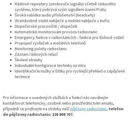
Rádiové repeatery (zesilovače signálu) včetně rádiového
systému, který pokrývá svým signálem území Prahy
Široká nabídka audio příslušenství (headsety)
Vícenásobné stolní nabíječe a mobilní nabíječe v kufru
Dispečerské pracoviště / dispečink
Automatické monitorování provozu radiostanic
Emergency funkce v radiostanicích - funkce pro tísňové volání
Propojení vysílaček a mobilních telefonů
Monitoring polohy radiostanic
Záznam rádiových relací
Školení obsluhy
Individuální konfigurace techniky na míru
Identifikační kroužky a štítky pro rychlejší přehled o zapůjčené
technice
Pro informace o uvedených službách a funkcí nás neváhejte
kontaktovat telefonicky, osobně nebo prostřednictvím emailu,
případně se podívejte na stránky naší
půjčovny radiostanic
,
telefon
do půjčovny radiostanic: 226 808 707.