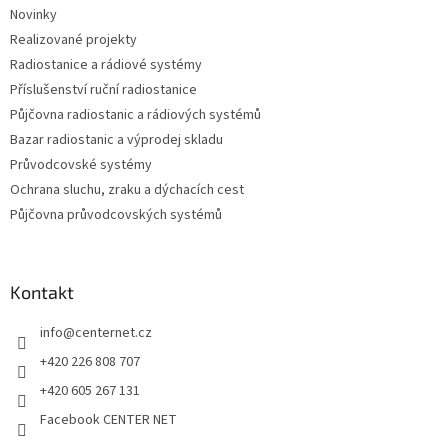
Novinky
í
Realizované projekty
Radiostanice a rádiové systémy
Příslušenství ruční radiostanice
Půjčovna radiostanic a rádiových systémů
Bazar radiostanic a výprodej skladu
Průvodcovské systémy
Ochrana sluchu, zraku a dýchacích cest
Půjčovna průvodcovských systémů
Kontakt
info
@
centernet.cz
+420 226 808 707
+420 605 267 131
Facebook CENTER NET