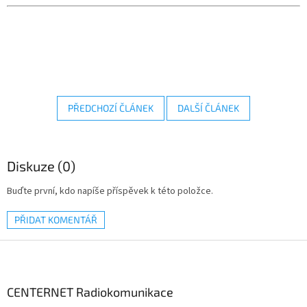
PŘEDCHOZÍ ČLÁNEK
DALŠÍ ČLÁNEK
Diskuze (0)
Buďte první, kdo napíše příspěvek k této položce.
PŘIDAT KOMENTÁŘ
Z
á
p
a
CENTERNET Radiokomunikace
t