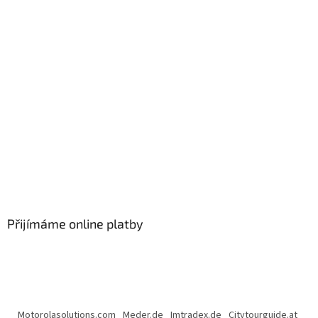
Přijímáme online platby
Motorolasolutions.com
Meder.de
Imtradex.de
Citytourguide.at