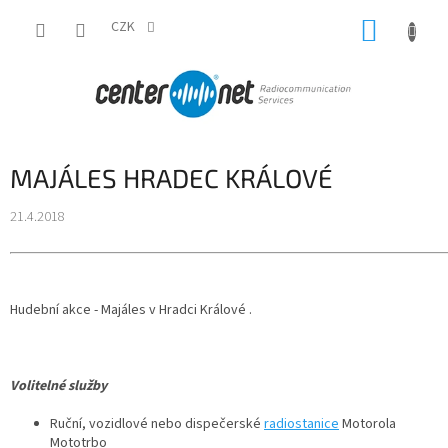
Přejít
NÁKUP
na
CZK
obsah
KOŠÍK
MAJÁLES HRADEC KRÁLOVÉ
21.4.2018
Hudební akce - Majáles v Hradci Králové .
Volitelné služby
Ruční, vozidlové nebo dispečerské
radiostanice
Motorola
Mototrbo