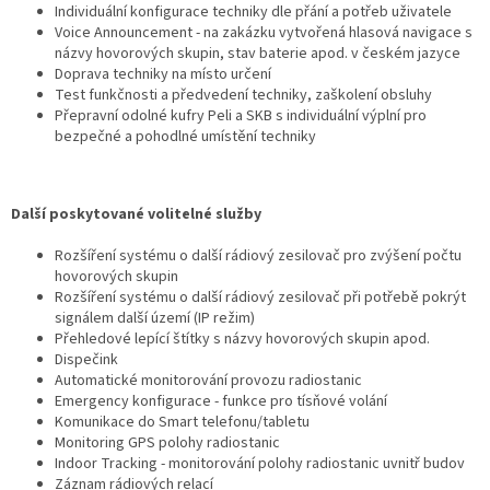
Individuální konfigurace techniky dle přání a potřeb uživatele
Voice Announcement - na zakázku vytvořená hlasová navigace s
názvy hovorových skupin, stav baterie apod. v českém jazyce
Doprava techniky na místo určení
Test funkčnosti a předvedení techniky, zaškolení obsluhy
Přepravní odolné kufry Peli a SKB s individuální výplní pro
bezpečné a pohodlné umístění techniky
Další poskytované volitelné služby
Rozšíření systému o další rádiový zesilovač pro zvýšení počtu
hovorových skupin
Rozšíření systému o další rádiový zesilovač při potřebě pokrýt
signálem další území (IP režim)
Přehledové lepící štítky s názvy hovorových skupin apod.
Dispečink
Automatické monitorování provozu radiostanic
Emergency konfigurace - funkce pro tísňové volání
Komunikace do Smart telefonu/tabletu
Monitoring GPS polohy radiostanic
Indoor Tracking - monitorování polohy radiostanic uvnitř budov
Záznam rádiových relací