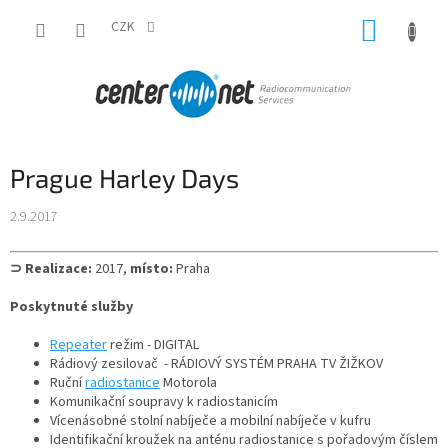
Přejít
NÁKUP
na
CZK
obsah
KOŠÍK
Prague Harley Days
2.9.2017
⊃ Realizace:
2017,
místo:
Praha
Poskytnuté služby
Repeater
režim - DIGITAL
Rádiový zesilovač - RÁDIOVÝ SYSTÉM PRAHA TV ŽIŽKOV
Ruční
radiostanice
Motorola
Komunikační soupravy k radiostanicím
Vícenásobné stolní nabíječe a mobilní nabíječe v kufru
Identifikační kroužek na anténu radiostanice s pořadovým číslem