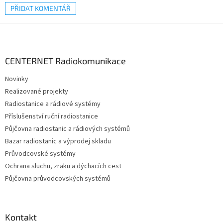
PŘIDAT KOMENTÁŘ
Z
á
p
a
CENTERNET Radiokomunikace
t
Novinky
í
Realizované projekty
Radiostanice a rádiové systémy
Příslušenství ruční radiostanice
Půjčovna radiostanic a rádiových systémů
Bazar radiostanic a výprodej skladu
Průvodcovské systémy
Ochrana sluchu, zraku a dýchacích cest
Půjčovna průvodcovských systémů
Kontakt