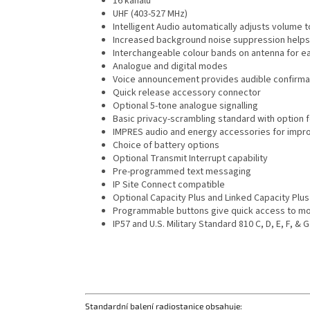
16 kanálů
UHF (403-527 MHz)
Intelligent Audio automatically adjusts volume
Increased background noise suppression helps 
Interchangeable colour bands on antenna for ea
Analogue and digital modes
Voice announcement provides audible confirmat
Quick release accessory connector
Optional 5-tone analogue signalling
Basic privacy-scrambling standard with option 
IMPRES audio and energy accessories for imp
Choice of battery options
Optional Transmit Interrupt capability
Pre-programmed text messaging
IP Site Connect compatible
Optional Capacity Plus and Linked Capacity Plus
Programmable buttons give quick access to mo
IP57 and U.S. Military Standard 810 C, D, E, F, & G
Standardní balení radiostanice obsahuje: