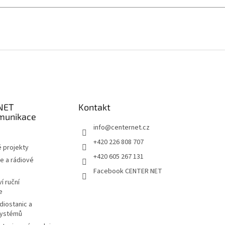
NET
Kontakt
munikace
info
@
centernet.cz
+420 226 808 707
 projekty
+420 605 267 131
e a rádiové
Facebook CENTER NET
í ruční
e
diostanic a
systémů