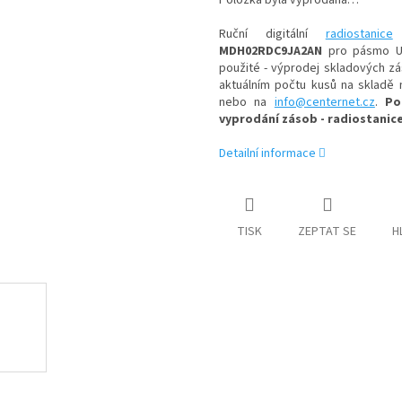
Položka byla vyprodána…
Ruční digitální
radiostanice
(
MDH02RDC9JA2AN
pro pásmo U
použité - výprodej skladových zá
aktuálním počtu kusů na skladě 
nebo na
info@centernet.cz
.
Po
vyprodání zásob - radiostanice
Detailní informace
TISK
ZEPTAT SE
H