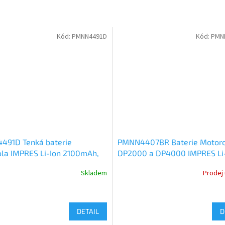
Kód:
PMNN4491D
Kód:
PMN
91D Tenká baterie
PMNN4407BR Baterie Motoro
la IMPRES Li-Ion 2100mAh,
DP2000 a DP4000 IMPRES Li
ola DP2000 DP4000
1650mAh
Skladem
Prodej
DETAIL
D