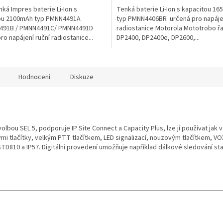
enká Impres baterie Li-Ion s
Tenká baterie Li-Ion s kapacitou 1
ou 2100mAh typ PMNN4491A
typ PMNN4406BR určená pro napájen
491B / PMNN4491C/ PMNN4491D
radiostanice Motorola Mototrobo ř
ro napájení ruční radiostanice...
DP2400, DP2400e, DP2600,...
Hodnocení
Diskuze
olbou SEL 5, podporuje IP Site Connect a Capacity Plus, lze jí používat jak v
 tlačítky, velkým PTT tlačítkem, LED signalizací, nouzovým tlačítkem, VO
810 a IP57. Digitální provedení umožňuje například dálkové sledování sta