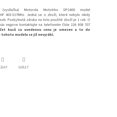
vysílačka) Motorola Mototrbo DP2400 model
HF 403-527MHz. Jedná se o zboží, které nebylo nikdy
sob. Poskytnutá záruka na toto použité zboží je 1 rok. O
nás nejprve kontaktujte na telefonním čísle 226 808 707
čet kusů za uvedenou cenu je omezen a to do
 tohoto modelu se již nevyrábí.
LÍDAT
SDÍLET