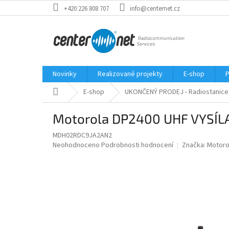
Přejít
+420 226 808 707
info@centernet.cz
na
obsah
Novinky
Realizované projekty
E-shop
P
Domů
E-shop
UKONČENÝ PRODEJ - Radiostanice, 
Motorola DP2400 UHF VYSÍL
MDH02RDC9JA2AN2
Průměrné
Neohodnoceno
Podrobnosti hodnocení
Značka:
Motoro
hodnocení
produktu
je
0,0
z
5
hvězdiček.