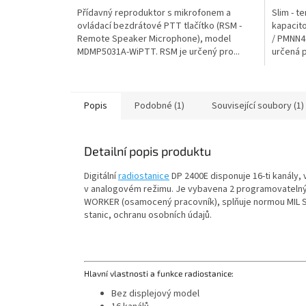
Přídavný reproduktor s mikrofonem a
Slim - t
ovládací bezdrátové PTT tlačítko (RSM -
kapacit
Remote Speaker Microphone), model
/ PMNN4
MDMP5031A-WiPTT. RSM je určený pro...
určená p
Popis
Podobné (1)
Související soubory (1)
Detailní popis produktu
Digitální
radiostanice
DP 2400E disponuje 16-ti kanály, v
v analogovém režimu. Je vybavena 2 programovatelnými
WORKER (osamocený pracovník), splňuje normou MIL STD
stanic, ochranu osobních údajů.
Hlavní vlastnosti a funkce radiostanice:
Bez displejový model