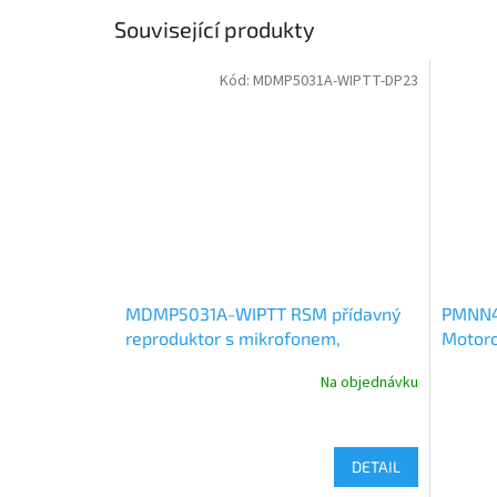
Související produkty
Kód:
MDMP5031A-WIPTT-DP23
MDMP5031A-WIPTT RSM přídavný
PMNN44
reproduktor s mikrofonem,
Motoro
bezdrátové PTT, konektor pro
Motor
Na objednávku
sluchátko
DETAIL