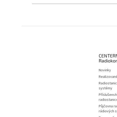
Z
á
p
a
t
CENTER
í
Radioko
Novinky
Realizované
Radiostanic
systémy
Příslušenstv
radiostanic
Půjčovna ra
rádiových 