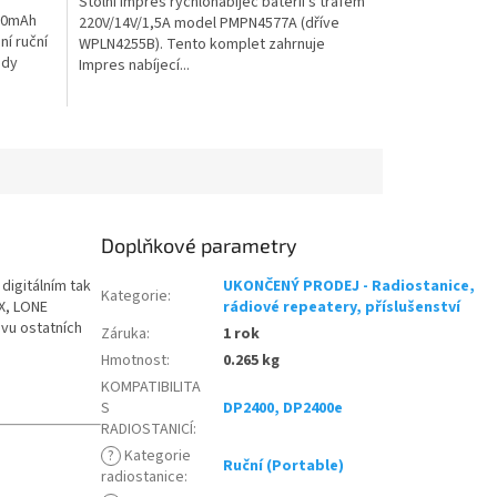
Stolní Impres rychlonabíječ baterií s trafem
650mAh
220V/14V/1,5A model PMPN4577A (dříve
í ruční
WPLN4255B). Tento komplet zahrnuje
ady
Impres nabíjecí...
Doplňkové parametry
 digitálním tak
UKONČENÝ PRODEJ - Radiostanice,
Kategorie
:
X, LONE
rádiové repeatery, příslušenství
vu ostatních
Záruka
:
1 rok
Hmotnost
:
0.265 kg
KOMPATIBILITA
S
DP2400, DP2400e
RADIOSTANICÍ
:
?
Kategorie
Ruční (Portable)
radiostanice
: