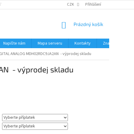
STÉMY
PŘÍSLUŠENSTVÍ RUČNÍ RADIOSTANICE
CZK
Přihlášení
PŮJČOVNA RADIOSTANI
NÁKUPNÍ
Prázdný košík
KOŠÍK
Napište nám
Mapa serveru
Kontakty
Značky
IGITAL ANALOG MDH02RDC9JA2AN - výprodej skladu
N - výprodej skladu