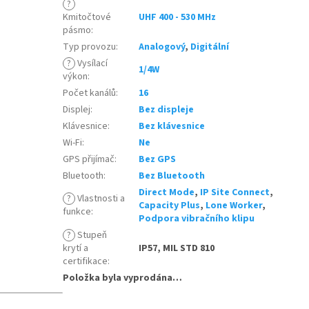
?
Kmitočtové
UHF 400 - 530 MHz
pásmo
:
Typ provozu
:
Analogový
,
Digitální
?
Vysílací
1/4W
výkon
:
Počet kanálů
:
16
Displej
:
Bez displeje
Klávesnice
:
Bez klávesnice
Wi-Fi
:
Ne
GPS přijímač
:
Bez GPS
Bluetooth
:
Bez Bluetooth
Direct Mode
,
IP Site Connect
,
?
Vlastnosti a
Capacity Plus
,
Lone Worker
,
funkce
:
Podpora vibračního klipu
?
Stupeň
krytí a
IP57, MIL STD 810
certifikace
:
Položka byla vyprodána…