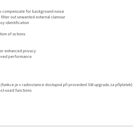
 to compensate for background noise
filter out unwanted external clamour
sy identification
ion of actions
for enhanced privacy
roved performance
 (funkce je v radiostanice dostupná při provedení SW upgradu za příplatek)
st-used functions