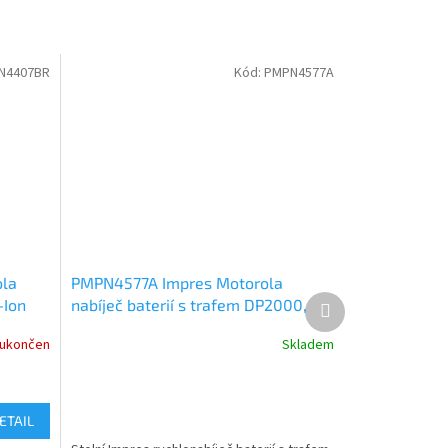
N4407BR
Kód:
PMPN4577A
la
PMPN4577A Impres Motorola
Další
-Ion
nabíječ baterií s trafem DP2000,
produkt
DP4000, R7, R5
 ukončen
Skladem
ETAIL