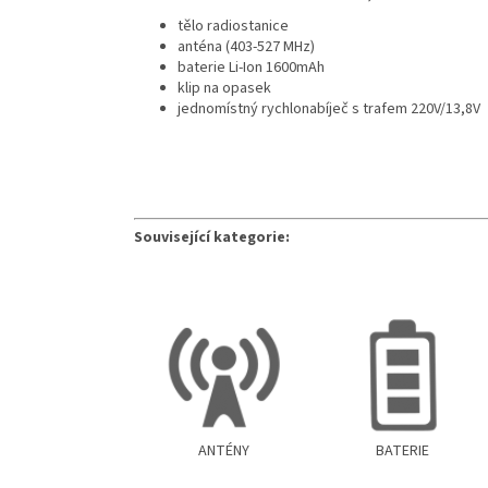
tělo radiostanice
anténa (403-527 MHz)
baterie Li-Ion 1600mAh
klip na opasek
jednomístný rychlonabíječ s trafem 220V/13,8V
Související kategorie:
ANTÉNY
BATERIE