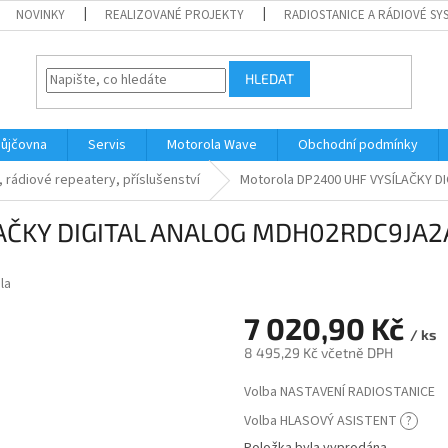
NOVINKY
REALIZOVANÉ PROJEKTY
RADIOSTANICE A RÁDIOVÉ SY
HLEDAT
ůjčovna
Servis
Motorola Wave
Obchodní podmínky
rádiové repeatery, příslušenství
Motorola DP2400 UHF VYSÍLAČKY D
AČKY DIGITAL ANALOG MDH02RDC9JA2A
la
7 020,90 Kč
/ ks
8 495,29 Kč
včetně DPH
Měrná
Volba NASTAVENÍ RADIOSTANICE
cena:
Volba HLASOVÝ ASISTENT
?