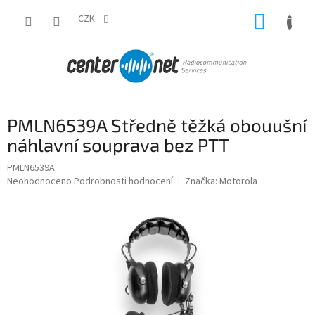
Přejít
NÁKUP
na
CZK
obsah
KOŠÍK
PMLN6539A Středně těžká obouušní
náhlavní souprava bez PTT
PMLN6539A
Průměrné
Neohodnoceno
Podrobnosti hodnocení
Značka:
Motorola
hodnocení
produktu
je
0,0
z
5
hvězdiček.