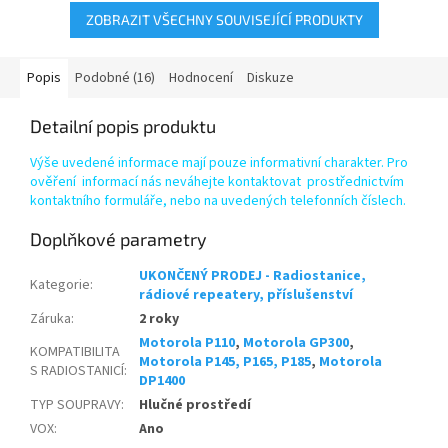
ZOBRAZIT VŠECHNY SOUVISEJÍCÍ PRODUKTY
Popis
Podobné (16)
Hodnocení
Diskuze
Detailní popis produktu
Výše uvedené informace mají pouze informativní charakter. Pro
ověření informací nás neváhejte kontaktovat prostřednictvím
kontaktního formuláře, nebo na uvedených telefonních číslech.
Doplňkové parametry
UKONČENÝ PRODEJ - Radiostanice,
Kategorie
:
rádiové repeatery, příslušenství
Záruka
:
2 roky
Motorola P110
,
Motorola GP300
,
KOMPATIBILITA
Motorola P145, P165, P185
,
Motorola
S RADIOSTANICÍ
:
DP1400
TYP SOUPRAVY
:
Hlučné prostředí
VOX
:
Ano