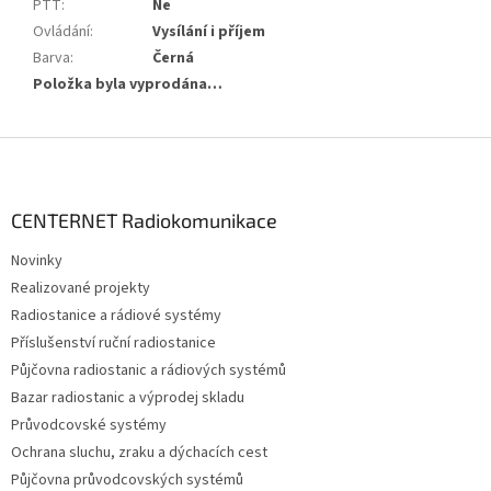
PTT
:
Ne
Ovládání
:
Vysílání i příjem
Barva
:
Černá
Položka byla vyprodána…
Z
á
p
a
CENTERNET Radiokomunikace
t
Novinky
í
Realizované projekty
Radiostanice a rádiové systémy
Příslušenství ruční radiostanice
Půjčovna radiostanic a rádiových systémů
Bazar radiostanic a výprodej skladu
Průvodcovské systémy
Ochrana sluchu, zraku a dýchacích cest
Půjčovna průvodcovských systémů