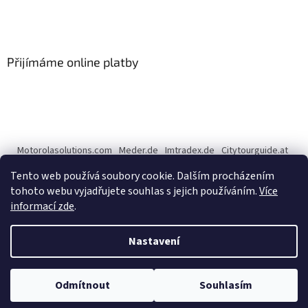
Přijímáme online platby
Motorolasolutions.com
Meder.de
Imtradex.de
Citytourguide.at
Peltor.com
Tento web používá soubory cookie. Dalším procházením
tohoto webu vyjadřujete souhlas s jejich používáním.
Více
informací zde
.
Vytvořil Shoptet
Nastavení
Copyright 2026
CENTERNET.cz
. Všechna práva vyhrazena.
Upravit
Odmítnout
Souhlasím
nastavení cookies