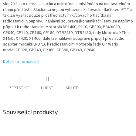
sloužící jako ochrana sluchu a mikrofonu umístěného na nastavitelném
ráhnu před ústa. Sluchátka nejsou vybavena klíčovacím tlačítkem PTT a
tak lze vysílat pouze prostřednictvím klíčovacího tlačítka na
radiostanici. Soupravu, náhlavní soupravu (komunikační set) lze napřímo
připojit k radiostanicím Motorola DP1400, P110, GP300, P040/080,
CP040, CP140, CP160, CP180, DTR2430, DTR2450, řady Motorola XTNi a
XTNiD, XT420, XT460, dále lze náhlavní soupravu připojit přes audio
adapter model:HLN9716 k radiostanicím Motorola řady GP Waris
model:GP320, GP340, GP360, GP380, GP140, GP640.
Detailní informace
ZEPTAT SE
HLÍDAT
SDÍLET
Související produkty