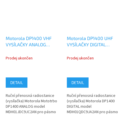
Motorola DP1400 VHF
Motorola DP1400 UHF
VYSÍLAČKY ANALOG
VYSÍLAČKY DIGITAL
MDH01JDC9JC2AN
ANALOG
MDH01QDC9JA2AN
Prodej ukončen
Prodej ukončen
DETAIL
DETAIL
Ruční přenosná radiostanice
Ruční přenosná radiostanice
(vysílačka) Motorola Mototrbo
(vysílačka) Motorola DP1400
DP1400 ANALOG model
DIGITAL model
MDH01JDC9JC2AN pro pásmo
MDH01QDC9JA2AN pro pásmo
VHF 136-174 MHz. Pokud
UHF 403-470 MHz. Pokud
nenaleznete ve...
nenaleznete ve variantách...