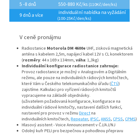
5 -8 dnů
550-880 Kč/ks
(110Kč/den/ks)
individuální nabídka na vyžádání
9 dnů a více
(100-25Kč/den/ks)
V ceně pronájmu
Radiostanice
Motorola DM 4600e
UHF, zisková magnetická
anténa s kabelem 2,5m, napájecí kabel 12V s CL konektorem
(
rozměry
: 44
x 169 x 134mm
,
váha
: 1,3kg)
Individuální konfigurace radiostanice zahrnuje:
Provoz radiostanice je možný v Analogovém a Digitálním
režimu, ale pouze na individuálních rádiových kmitočtech,
které Vám u Českého telekomunikačního úřadu (
ČTÚ
)
zajistíme. Kalkulaci pro vyřízení rádiových kmitočtů
vypracujeme na základě objednávky.
(uživatelem požadovaná konfigurace, konfigurace na
individuální rádiové kmitočty, nastavení dalších funkcí,
nastavení pro provoz v režimu
Direct
na
individuálních
kmitočtech,
Repeater
,
IPSC
,
ANSS
,
CPSS
,
CPMS
)
Hlasový asistent - Voice Announcement v ČJ/AJ/NJ
Odolný kufr PELI pro bezpečnou a pohodlnou přepravu