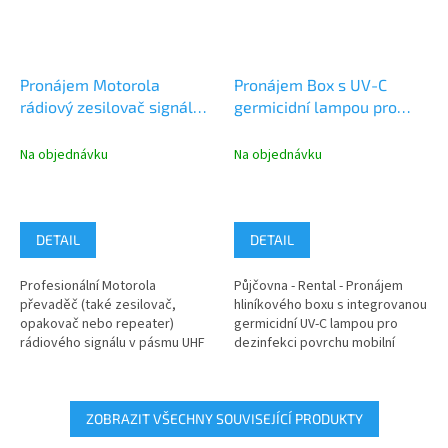
Pronájem Motorola
Pronájem Box s UV-C
rádiový zesilovač signálu
germicidní lampou pro
UHF, DIGITAL a ANALOG
dezinfekci povrchu mobilní
techniky
Na objednávku
Na objednávku
DETAIL
DETAIL
Profesionální Motorola
Půjčovna - Rental - Pronájem
převaděč (také zesilovač,
hliníkového boxu s integrovanou
opakovač nebo repeater)
germicidní UV-C lampou pro
rádiového signálu v pásmu UHF
dezinfekci povrchu mobilní
403 - 470 MHz pro Digitální a
radiokomunikační techniky....
Analogový...
ZOBRAZIT VŠECHNY SOUVISEJÍCÍ PRODUKTY