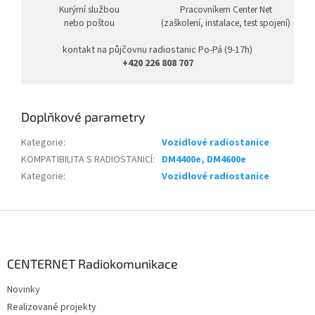
Kurýrní službou
Pracovníkem Center Net
nebo poštou
(zaškolení, instalace, test spojení)
kontakt na půjčovnu radiostanic Po-Pá (9-17h)
+420 226 808 707
Doplňkové parametry
Kategorie
:
Vozidlové radiostanice
KOMPATIBILITA S RADIOSTANICÍ
:
DM4400e, DM4600e
Kategorie
:
Vozidlové radiostanice
Z
á
p
a
CENTERNET Radiokomunikace
t
Novinky
í
Realizované projekty