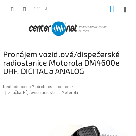
Přejít
NÁKUP
na
CZK
obsah
KOŠÍK
Pronájem vozidlové/dispečerské
radiostanice Motorola DM4600e
UHF, DIGITAL a ANALOG
Průměrné
Neohodnoceno
Podrobnosti hodnocení
hodnocení
Značka:
Půjčovna radiostanic Motorola
produktu
je
0,0
z
5
hvězdiček.