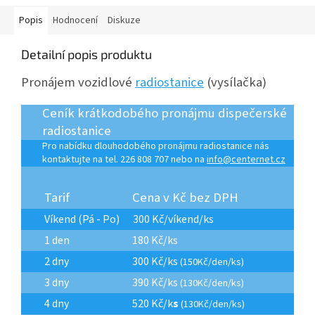
Popis
Hodnocení
Diskuze
Detailní popis produktu
Pronájem vozidlové
radiostanice
(vysílačka)
Ceník krátkodobého pronájmu dispečerské
radiostanice
Pro nabídku dlouhodobého pronájmu radiostanice nás
kontaktujte na tel. 226 808 707 nebo na
info@centernet.cz
Tarif
Cena v Kč bez DPH
Víkend (Pá - Po)
300 Kč/víkend/ks
1 den
180 Kč/ks
2 dny
300 Kč/ks
(150Kč/den/ks)
3 dny
390 Kč/ks
(130Kč/den/ks)
4 dny
520 Kč/k
s
(130Kč/den/ks)