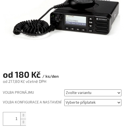
od
180 Kč
/ ks/den
od
217,80 Kč
včetně DPH
Měrná
VOLBA PRONÁJMU
cena:
VOLBA KONFIGURACE A NASTAVENÍ