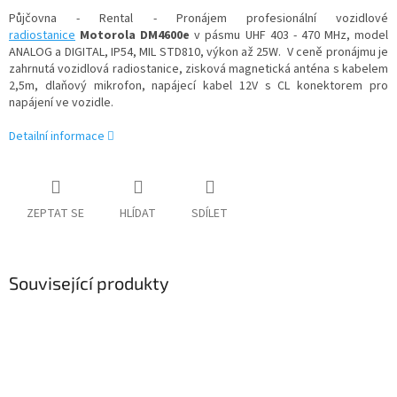
Půjčovna - Rental - Pronájem profesionální vozidlové
radiostanice
Motorola DM4600e
v pásmu UHF 403 - 470 MHz, model
ANALOG a DIGITAL, IP54, MIL STD810, výkon až 25W. V ceně pronájmu je
zahrnutá vozidlová radiostanice, zisková magnetická anténa s kabelem
2,5m, dlaňový mikrofon, napájecí kabel 12V s CL konektorem pro
napájení ve vozidle.
Detailní informace
ZEPTAT SE
HLÍDAT
SDÍLET
Související produkty