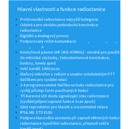
Hlavní vlastnosti a funkce radiostanice
Profesionální radiostanice nejvyšší kategorie
Odolná a pro obsluhu jednoduchá konstrukce
radiostanice
Digitální a Analogový provoz
Podporovaný režim komunikace:
Direct
,
Repeater
,
IPSC
,
ANSS
,
CPSS
a
CPMS
Kmitočtové pásmo UHF (403-470MHz) - vhodné pro použití
do městské zástavby, železobetonové konstrukce,
budovy, tunely apod.
Volič kanálů: 1000 pozic
Dlaňový mikrofon s velkým a snadno ovladatelným PTT
tlačítkem pro vysílání relací
2-4 programovatelné tlačítka na boku radiostanice pro
rychlý přístup často používaných funkcí
Tří-barevná LED dioda signalizující stav radiostanice
(vysílání/příjem/zapnutá funkce Scan apod.)
Silný reproduktor pro hlasité a srozumitelné relace
IP54, MIL STD 810G
Podpora hlasového asistenta při zapnutí některých funkcí
radiostanice (spuštění radiostanice, přepnutí voliče
kanálů apod.)