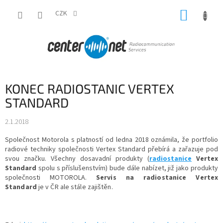
Přejít
NÁKUP
na
CZK
obsah
KOŠÍK
KONEC RADIOSTANIC VERTEX
STANDARD
2.1.2018
Společnost Motorola s platností od ledna 2018 oznámila, že portfolio
radiové techniky společnosti Vertex Standard přebírá a zařazuje pod
svou značku. Všechny dosavadní produkty (
radiostanice
Vertex
Standard
spolu s příslušenstvím) bude dále nabízet, již jako produkty
společnosti MOTOROLA.
Servis na radiostanice Vertex
Standard
je v ČR ale stále zajištěn.