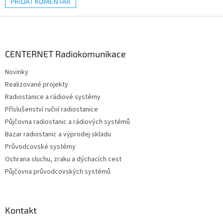
PŘIDAT KOMENTÁŘ
Z
á
p
a
CENTERNET Radiokomunikace
t
Novinky
í
Realizované projekty
Radiostanice a rádiové systémy
Příslušenství ruční radiostanice
Půjčovna radiostanic a rádiových systémů
Bazar radiostanic a výprodej skladu
Průvodcovské systémy
Ochrana sluchu, zraku a dýchacích cest
Půjčovna průvodcovských systémů
Kontakt