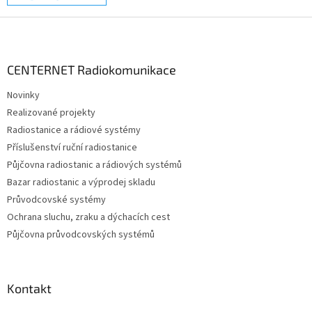
Z
á
p
a
CENTERNET Radiokomunikace
t
Novinky
í
Realizované projekty
Radiostanice a rádiové systémy
Příslušenství ruční radiostanice
Půjčovna radiostanic a rádiových systémů
Bazar radiostanic a výprodej skladu
Průvodcovské systémy
Ochrana sluchu, zraku a dýchacích cest
Půjčovna průvodcovských systémů
Kontakt