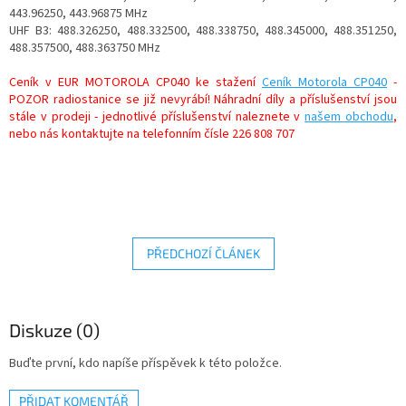
443.96250, 443.96875 MHz
UHF B3: 488.326250, 488.332500, 488.338750, 488.345000, 488.351250,
488.357500, 488.363750 MHz
Ceník v EUR MOTOROLA CP040 ke stažení
Ceník Motorola CP040
-
POZOR radiostanice se již nevyrábí! Náhradní díly a příslušenství jsou
stále v prodeji - jednotlivé příslušenství naleznete v
našem obchodu
,
nebo nás kontaktujte na telefonním čísle 226 808 707
PŘEDCHOZÍ ČLÁNEK
Diskuze (0)
Buďte první, kdo napíše příspěvek k této položce.
PŘIDAT KOMENTÁŘ