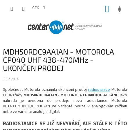
Přejít
NÁKUP
na
CZK
obsah
KOŠÍK
MDH50RDC9AA1AN - MOTOROLA
CP040 UHF 438-470MHz -
UKONČEN PRODEJ
11.2.2014
Společnost Motorola oznámila ukončení prodej
radiostanice
Motorola
CP040 řady
MDH50RDC9AA1AN
-
MOTOROLA CP040 UHF 438-470
. Jako
náhrada je uvedena do prodeje nová radiostanice Motorola
DP1400 MDH01QDC9JC2AN ve variantě pouze v analogovém režimu
nebo ve variantě analog a digital.
RADIOSTANICE SE JIŽ NEVYRÁBÍ, ALE STÁLE K TÉTO