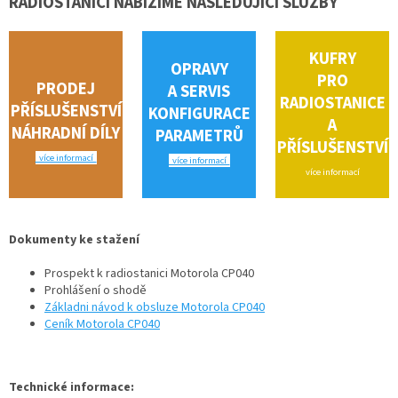
RADIOSTANICI NABÍZÍME NÁSLEDUJÍCÍ SLUŽBY
KUFRY
OPRAVY
PRO
PRODEJ
A
SERVIS
RADIOSTANICE
PŘÍSLUŠENSTVÍ
KONFIGURACE
A
NÁHRADNÍ DÍLY
PARAMETRŮ
PŘÍSLUŠENSTVÍ
více informací
více informací
více informací
Dokumenty ke stažení
Prospekt k radiostanici Motorola CP040
Prohlášení o shodě
Základni návod k obsluze Motorola CP040
Ceník Motorola CP040
Technické informace: