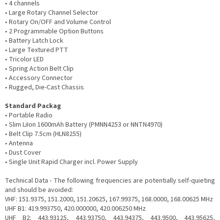
• 4 channels
• Large Rotary Channel Selector
• Rotary On/OFF and Volume Control
• 2 Programmable Option Buttons
• Battery Latch Lock
• Large Textured PTT
• Tricolor LED
• Spring Action Belt Clip
• Accessory Connector
• Rugged, Die-Cast Chassis
Standard Packag
• Portable Radio
• Slim LiIon 1600mAh Battery (PMNN4253 or NNTN4970)
• Belt Clip 7.5cm (HLN8255)
• Antenna
• Dust Cover
• Single Unit Rapid Charger incl. Power Supply
Technical Data - The following frequencies are potentially self-quieting
and should be avoided:
VHF: 151.9375, 151.2000, 151.20625, 167.99375, 168.0000, 168.00625 MHz
UHF B1: 419.993750, 420.000000, 420.006250 MHz
UHF B2: 443.93125, 443.93750, 443.94375, 443.9500, 443.95625,