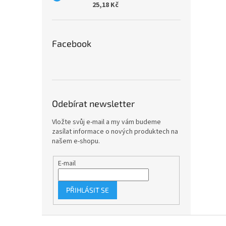
25,18 Kč
Facebook
Odebírat newsletter
Vložte svůj e-mail a my vám budeme
zasílat informace o nových produktech na
našem e-shopu.
E-mail
PŘIHLÁSIT SE
Z