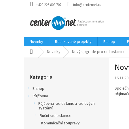
Přejít
+420 226 808 707
info@centernet.cz
na
obsah
Novinky
Realizované projekty
E-shop
P
Domů
Novinky
Nový upgrade pro radiostanice
P
Nový
o
Přeskočit
s
Kategorie
kategorie
16.11.20
t
r
Společn
E-shop
a
přijímače
Půjčovna
n
Půjčovna radiostanic a rádiových
n
systémů
í
Ruční radiostanice
p
Komunikační soupravy
a