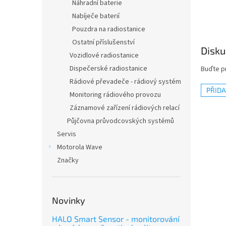
n
Náhradní baterie
e
Nabíječe baterií
l
Pouzdra na radiostanice
Ostatní příslušenství
Disku
Vozidlové radiostanice
Dispečerské radiostanice
Buďte pr
Rádiové převadeče - rádiový systém
PŘID
Monitoring rádiového provozu
Záznamové zařízení rádiových relací
Půjčovna průvodcovských systémů
Servis
Motorola Wave
Značky
Novinky
HALO Smart Sensor - monitorování