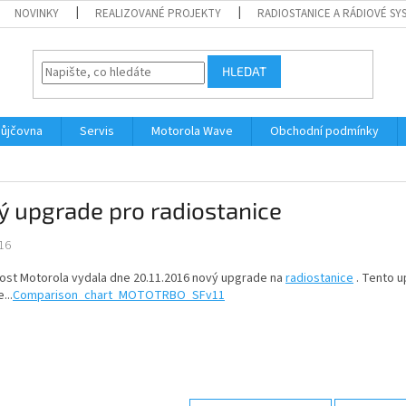
NOVINKY
REALIZOVANÉ PROJEKTY
RADIOSTANICE A RÁDIOVÉ SY
HLEDAT
ůjčovna
Servis
Motorola Wave
Obchodní podmínky
 upgrade pro radiostanice
16
ost Motorola vydala dne 20.11.2016 nový upgrade na
radiostanice
. Tento u
...
Comparison_chart_MOTOTRBO_SFv11