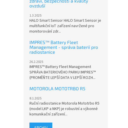
zdraví, bezpečnosti a kvality
ovzduší
1.3.2025
HALO Smart Sensor HALO Smart Sensor je
multifunkční IoT zařízení navržené pro
monitorování zdr...
IMPRES™ Battery Fleet
Management - správa baterií pro
radiostanice
26.2.2025
IMPRES™ Battery Fleet Management
SPRÁVA BATERIOVÉHO PARKU IMPRES™
(PROMĚŇTE LEPŠÍ DATA V LEPŠÍ ROZH...
MOTOROLA MOTOTRBO R5
8.1.2025
Ruční radiostanice Motorola Mototrbo R5
(model LKP a NKP) je robustní a výkonné
komunikační zařízení...
ARCHIV