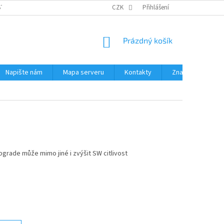
STÉMY
PŘÍSLUŠENSTVÍ RUČNÍ RADIOSTANICE
CZK
Přihlášení
PŮJČOVNA RADIOSTANI
NÁKUPNÍ
Prázdný košík
KOŠÍK
Napište nám
Mapa serveru
Kontakty
Značky
pgrade může mimo jiné i zvýšit SW citlivost