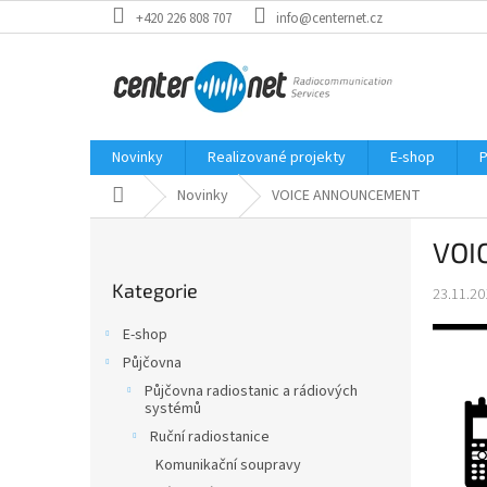
Přejít
+420 226 808 707
info@centernet.cz
na
obsah
Novinky
Realizované projekty
E-shop
P
Domů
Novinky
VOICE ANNOUNCEMENT
P
VOI
o
Přeskočit
s
Kategorie
kategorie
23.11.20
t
r
E-shop
a
Půjčovna
n
Půjčovna radiostanic a rádiových
n
systémů
í
Ruční radiostanice
p
Komunikační soupravy
a