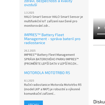
zdraví, bezpečnosti a kvality
ovzduší
1.3.2025
HALO Smart Sensor HALO Smart Sensor je
multifunkční IoT zařízení navržené pro
monitorování zdr...
IMPRES™ Battery Fleet
Management - správa baterií pro
radiostanice
26.2.2025
IMPRES™ Battery Fleet Management
SPRÁVA BATERIOVÉHO PARKU IMPRES™
(PROMĚŇTE LEPŠÍ DATA V LEPŠÍ ROZH...
MOTOROLA MOTOTRBO R5
8.1.2025
Ruční radiostanice Motorola Mototrbo R5
(model LKP a NKP) je robustní a výkonné
komunikační zařízení...
Disku
ARCHIV