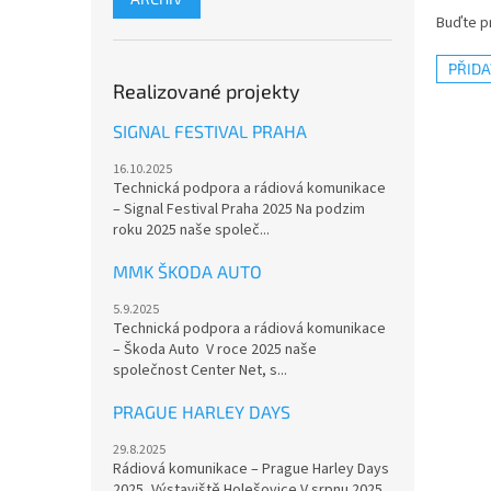
Buďte pr
PŘID
Realizované projekty
SIGNAL FESTIVAL PRAHA
16.10.2025
Technická podpora a rádiová komunikace
– Signal Festival Praha 2025 Na podzim
roku 2025 naše společ...
MMK ŠKODA AUTO
5.9.2025
Technická podpora a rádiová komunikace
– Škoda Auto V roce 2025 naše
společnost Center Net, s...
PRAGUE HARLEY DAYS
29.8.2025
Rádiová komunikace – Prague Harley Days
2025, Výstaviště Holešovice V srpnu 2025