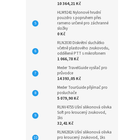
10 364,21 Kč
HLM9241 Nylonové hrudní
pouzdro s popruhem přes
rameno určené pro záchranné
složky
0 Kč
RLN2030 Diskrétní sluchátko
včetně plastového zvukovodu,
oddělené PTT s mikrofonem
1 066,78 Kč
Meder TravelGuide vysílač pro
průvodce
14 393,05 Kč
Meder TourGuide přijímač pro
posluchače
5 079,90 Kč
RLNV4755 Ušní silikonová olivka
Soft pro kroucený zvukovod,
1ks
32,41 Kč
RLN6282A Ušní silikonová olivka
pro kroucený zvukovod, 1ks