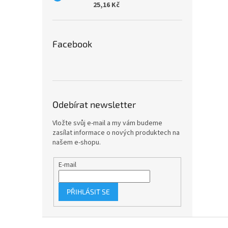
25,16 Kč
Facebook
Odebírat newsletter
Vložte svůj e-mail a my vám budeme
zasílat informace o nových produktech na
našem e-shopu.
E-mail
PŘIHLÁSIT SE
Z