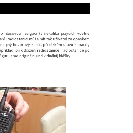
o hlasovou navigaci (v několika jazycích včetně
vání. Radiostanici může mít tak uživatel za opaskem
na jiný hovorový kanál, při nízkém stavu kapacity
apříklad při odcizení radiostanice, radiostanice po
urujeme originální (individuální) hlášky.