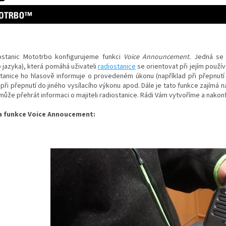
ostanic Mototrbo konfigurujeme funkci
Voice Announcement.
Jedná se 
 jazyka), která pomáhá uživateli
radiostanice
se orientovat při jejím použí
tanice ho hlasově informuje o provedeném úkonu (například při přepnutí 
 při přepnutí do jiného vysílacího výkonu apod. Dále je tato funkce zajímá n
může přehrát informaci o majiteli radiostanice. Rádi Vám vytvoříme a nakonfig
 funkce Voice Annoucement: