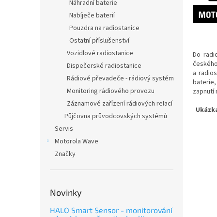
n
Náhradní baterie
e
Nabíječe baterií
l
Pouzdra na radiostanice
Ostatní příslušenství
Vozidlové radiostanice
Do radi
českého
Dispečerské radiostanice
a radios
Rádiové převadeče - rádiový systém
baterie,
Monitoring rádiového provozu
zapnutí 
Záznamové zařízení rádiových relací
Ukázka
Půjčovna průvodcovských systémů
Servis
Motorola Wave
Značky
Novinky
HALO Smart Sensor - monitorování