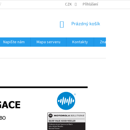
STÉMY
PŘÍSLUŠENSTVÍ RUČNÍ RADIOSTANICE
CZK
Přihlášení
PŮJČOVNA RADIOSTANI
NÁKUPNÍ
Prázdný košík
KOŠÍK
Napište nám
Mapa serveru
Kontakty
Značky