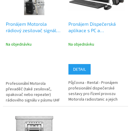
p
r
o
d
Pronájem Motorola
Pronájem Dispečerská
u
rádiový zesilovač signálu
aplikace s PC a
k
UHF, ANALOG
monitorem, řízení
t
rádiového provozu s GPS
Na objednávku
Na objednávku
ů
DETAIL
Půjčovna - Rental - Pronájem
Profesionální Motorola
profesionální dispečerské
převaděč (také zesilovač,
sestavy pro řízení provozu
opakovač nebo repeater)
Motorola radiostanic a jejich
rádiového signálu v pásmu UHF
monitoring GPS polohy. V ceně...
403 - 470 MHz pro Analogový
režim...