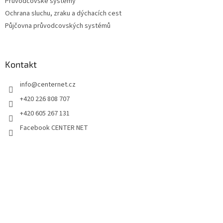
Průvodcovské systémy
Ochrana sluchu, zraku a dýchacích cest
Půjčovna průvodcovských systémů
Kontakt
info
@
centernet.cz
+420 226 808 707
+420 605 267 131
Facebook CENTER NET