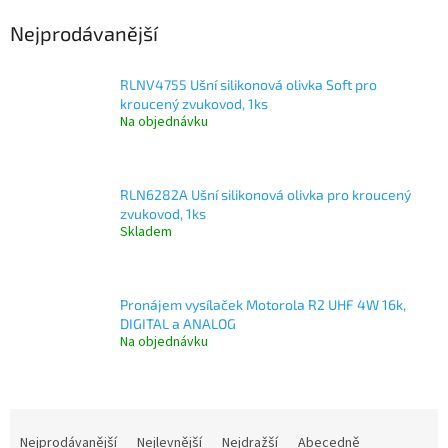
Nejprodávanější
RLNV4755 Ušní silikonová olivka Soft pro
kroucený zvukovod, 1ks
Na objednávku
RLN6282A Ušní silikonová olivka pro kroucený
zvukovod, 1ks
Skladem
Pronájem vysílaček Motorola R2 UHF 4W 16k,
DIGITAL a ANALOG
Na objednávku
Ř
a
Nejprodávanější
Nejlevnější
Nejdražší
Abecedně