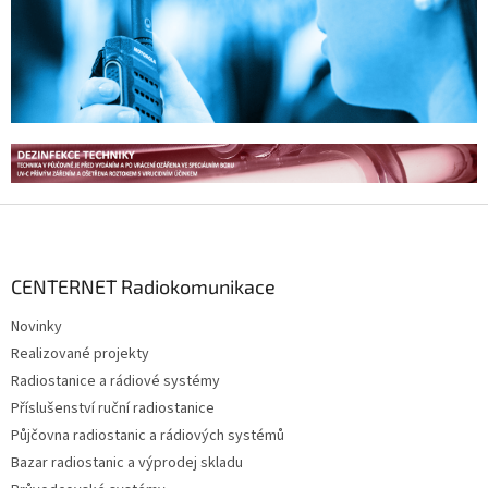
l
á
d
a
c
í
p
r
v
k
y
Z
v
á
ý
p
p
a
CENTERNET Radiokomunikace
i
t
s
Novinky
í
u
Realizované projekty
Radiostanice a rádiové systémy
Příslušenství ruční radiostanice
Půjčovna radiostanic a rádiových systémů
Bazar radiostanic a výprodej skladu