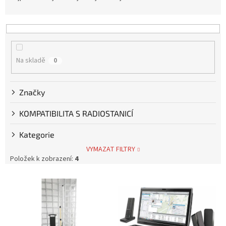
z
e
n
í
p
Na skladě
0
r
o
d
Značky
u
k
KOMPATIBILITA S RADIOSTANICÍ
t
ů
Kategorie
VYMAZAT FILTRY
Položek k zobrazení:
4
V
ý
p
i
s