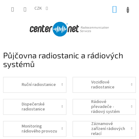
Přejít
NÁKUP
na
CZK
obsah
KOŠÍK
Půjčovna radiostanic a rádiových
systémů
Vozidlové
Ruční radiostanice
radiostanice
Rádiové
Dispečerské
převadeče -
radiostanice
rádiový systém
Záznamové
Monitoring
zařízení rádiových
rádiového provozu
relací