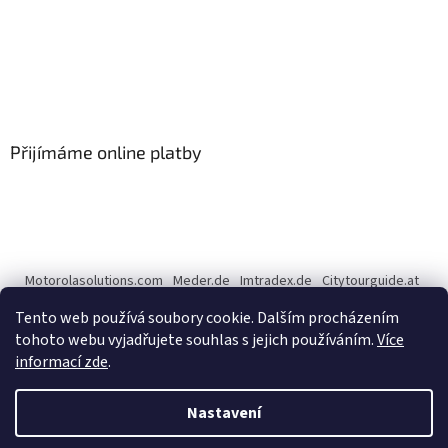
Přijímáme online platby
Motorolasolutions.com
Meder.de
Imtradex.de
Citytourguide.at
Peltor.com
Tento web používá soubory cookie. Dalším procházením
tohoto webu vyjadřujete souhlas s jejich používáním.
Více
informací zde
.
Vytvořil Shoptet
Nastavení