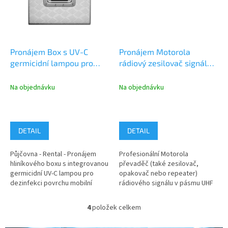
Pronájem Box s UV-C
Pronájem Motorola
germicidní lampou pro
rádiový zesilovač signálu
dezinfekci povrchu mobilní
UHF, DIGITAL a ANALOG
techniky
Na objednávku
Na objednávku
DETAIL
DETAIL
Půjčovna - Rental - Pronájem
Profesionální Motorola
hliníkového boxu s integrovanou
převaděč (také zesilovač,
germicidní UV-C lampou pro
opakovač nebo repeater)
dezinfekci povrchu mobilní
rádiového signálu v pásmu UHF
radiokomunikační techniky....
403 - 470 MHz pro Digitální a
Analogový...
4
položek celkem
O
v