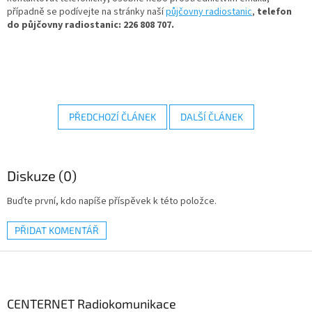
případně se podívejte na stránky naší
půjčovny radiostanic
,
telefon
do půjčovny radiostanic: 226 808 707.
PŘEDCHOZÍ ČLÁNEK
DALŠÍ ČLÁNEK
Diskuze (0)
Buďte první, kdo napíše příspěvek k této položce.
PŘIDAT KOMENTÁŘ
Z
á
p
a
CENTERNET Radiokomunikace