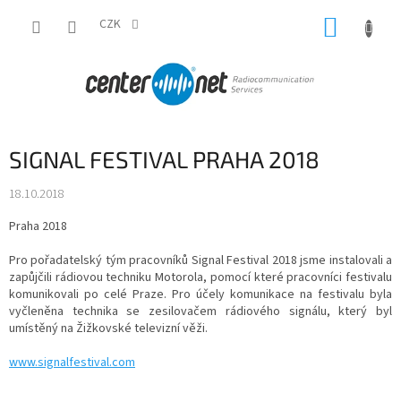
Přejít
NÁKUP
na
CZK
obsah
KOŠÍK
SIGNAL FESTIVAL PRAHA 2018
18.10.2018
Praha 2018
Pro pořadatelský tým pracovníků Signal Festival 2018 jsme instalovali a
zapůjčili rádiovou techniku Motorola, pomocí které pracovníci festivalu
komunikovali po celé Praze. Pro účely komunikace na festivalu byla
vyčleněna technika se zesilovačem rádiového signálu, který byl
umístěný na Žižkovské televizní věži.
www.signalfestival.com