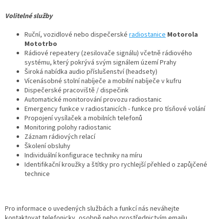
Volitelné služby
Ruční, vozidlové nebo dispečerské
radiostanice
Motorola
Mototrbo
Rádiové repeatery (zesilovače signálu) včetně rádiového
systému, který pokrývá svým signálem území Prahy
Široká nabídka audio příslušenství (headsety)
Vícenásobné stolní nabíječe a mobilní nabíječe v kufru
Dispečerské pracoviště / dispečink
Automatické monitorování provozu radiostanic
Emergency funkce v radiostanicích - funkce pro tísňové volání
Propojení vysílaček a mobilních telefonů
Monitoring polohy radiostanic
Záznam rádiových relací
Školení obsluhy
Individuální konfigurace techniky na míru
Identifikační kroužky a štítky pro rychlejší přehled o zapůjčené
technice
Pro informace o uvedených službách a funkcí nás neváhejte
kontaktovat telefonicky, osobně nebo prostřednictvím emailu,