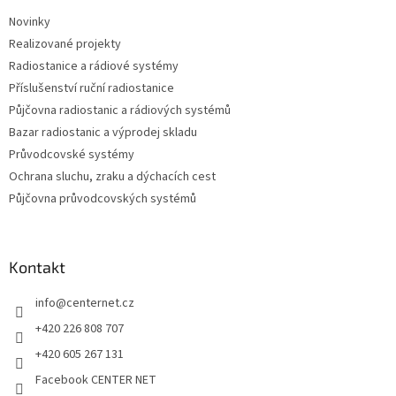
t
Novinky
í
Realizované projekty
Radiostanice a rádiové systémy
Příslušenství ruční radiostanice
Půjčovna radiostanic a rádiových systémů
Bazar radiostanic a výprodej skladu
Průvodcovské systémy
Ochrana sluchu, zraku a dýchacích cest
Půjčovna průvodcovských systémů
Kontakt
info
@
centernet.cz
+420 226 808 707
+420 605 267 131
Facebook CENTER NET