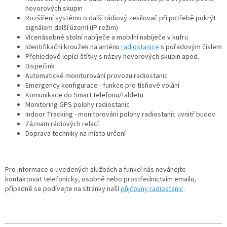
hovorových skupin
Rozšíření systému o další rádiový zesilovač při potřebě pokrýt
signálem další území (IP režim)
Vícenásobné stolní nabíječe a mobilní nabíječe v kufru
Identifikační kroužek na anténu
radiostanice
s pořadovým číslem
Přehledové lepící štítky s názvy hovorových skupin apod.
Dispečink
Automatické monitorování provozu radiostanic
Emergency konfigurace - funkce pro tísňové volání
Komunikace do Smart telefonu/tabletu
Monitoring GPS polohy radiostanic
Indoor Tracking - monitorování polohy radiostanic uvnitř budov
Záznam rádiových relací
Doprava techniky na místo určení
Pro informace o uvedených službách a funkcí nás neváhejte
kontaktovat telefonicky, osobně nebo prostřednictvím emailu,
případně se podívejte na stránky naší
půjčovny radiostanic
.