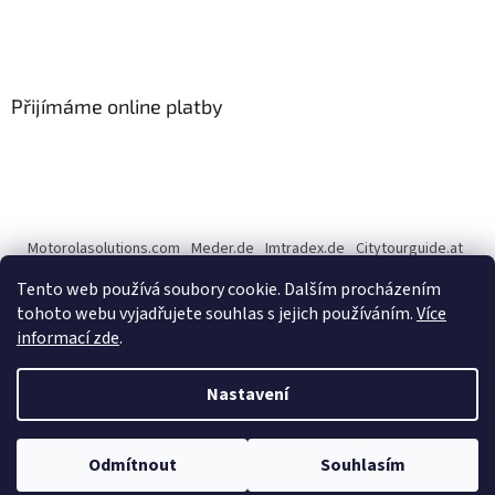
Přijímáme online platby
Motorolasolutions.com
Meder.de
Imtradex.de
Citytourguide.at
Peltor.com
Tento web používá soubory cookie. Dalším procházením
tohoto webu vyjadřujete souhlas s jejich používáním.
Více
informací zde
.
Vytvořil Shoptet
Nastavení
Copyright 2026
CENTERNET.cz
. Všechna práva vyhrazena.
Upravit
Odmítnout
Souhlasím
nastavení cookies