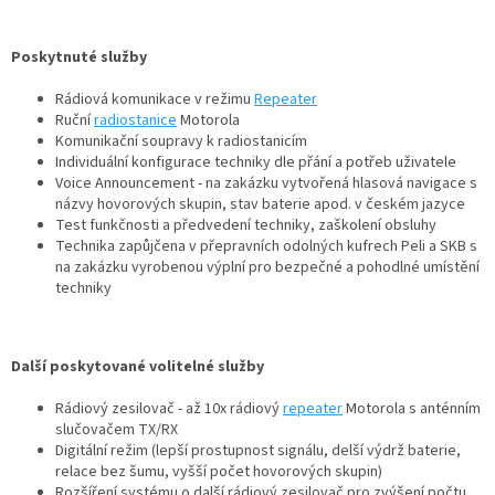
Poskytnuté služby
Rádiová komunikace v režimu
Repeater
Ruční
radiostanice
Motorola
Komunikační soupravy k radiostanicím
Individuální konfigurace techniky dle přání a potřeb uživatele
Voice Announcement - na zakázku vytvořená hlasová navigace s
názvy hovorových skupin, stav baterie apod. v českém jazyce
Test funkčnosti a předvedení techniky, zaškolení obsluhy
Technika zapůjčena v přepravních odolných kufrech Peli a SKB s
na zakázku vyrobenou výplní pro bezpečné a pohodlné umístění
techniky
Další poskytované volitelné služby
Rádiový zesilovač - až 10x rádiový
repeater
Motorola s anténním
slučovačem TX/RX
Digitální režim (lepší prostupnost signálu, delší výdrž baterie,
relace bez šumu, vyšší počet hovorových skupin)
Rozšíření systému o další rádiový zesilovač pro zvýšení počtu