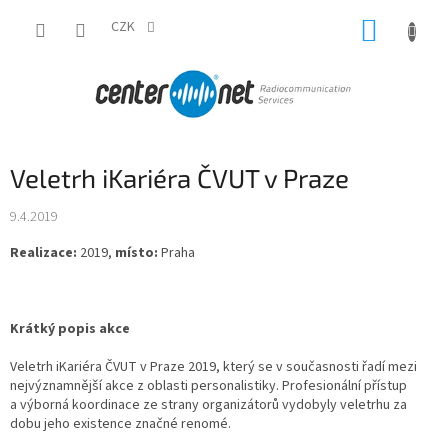
Přejít
NÁKUP
na
CZK
obsah
KOŠÍK
Veletrh iKariéra ČVUT v Praze
9.4.2019
Realizace:
2019,
místo:
Praha
Krátký popis akce
Veletrh iKariéra ČVUT v Praze 2019, který se v současnosti řadí mezi
nejvýznamnější akce z oblasti personalistiky. Profesionální přístup
a výborná koordinace ze strany organizátorů vydobyly veletrhu za
dobu jeho existence značné renomé.