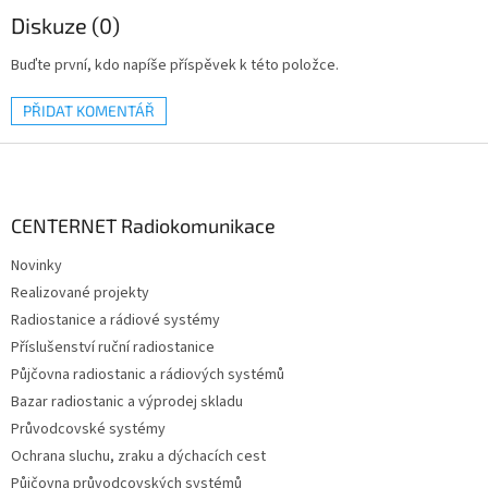
Diskuze (0)
Buďte první, kdo napíše příspěvek k této položce.
PŘIDAT KOMENTÁŘ
Z
á
p
a
CENTERNET Radiokomunikace
t
Novinky
í
Realizované projekty
Radiostanice a rádiové systémy
Příslušenství ruční radiostanice
Půjčovna radiostanic a rádiových systémů
Bazar radiostanic a výprodej skladu
Průvodcovské systémy
Ochrana sluchu, zraku a dýchacích cest
Půjčovna průvodcovských systémů