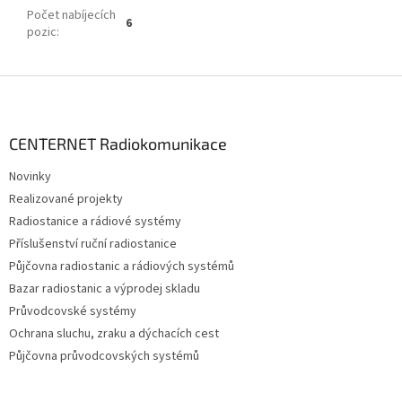
Počet nabíjecích
6
pozic
:
Z
á
p
a
CENTERNET Radiokomunikace
t
Novinky
í
Realizované projekty
Radiostanice a rádiové systémy
Příslušenství ruční radiostanice
Půjčovna radiostanic a rádiových systémů
Bazar radiostanic a výprodej skladu
Průvodcovské systémy
Ochrana sluchu, zraku a dýchacích cest
Půjčovna průvodcovských systémů