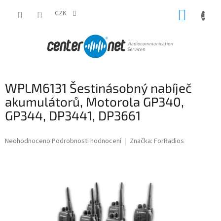
Přejít
NÁKUP
na
CZK
obsah
KOŠÍK
WPLM6131 Šestinásobný nabíječ
akumulátorů, Motorola GP340,
GP344, DP3441, DP3661
Průměrné
Neohodnoceno
Podrobnosti hodnocení
Značka:
ForRadios
hodnocení
produktu
je
0,0
z
5
hvězdiček.