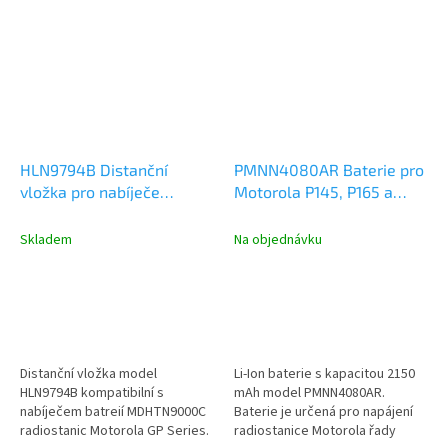
HLN9794B Distanční
PMNN4080AR Baterie pro
vložka pro nabíječe
Motorola P145, P165 a
radiostanic Motorola
P185 Li-Ion 2150 mAh
Skladem
Na objednávku
Distanční vložka model
Li-Ion baterie s kapacitou 2150
HLN9794B kompatibilní s
mAh model PMNN4080AR.
nabíječem batreií MDHTN9000C
Baterie je určená pro napájení
radiostanic Motorola GP Series.
radiostanice Motorola řady