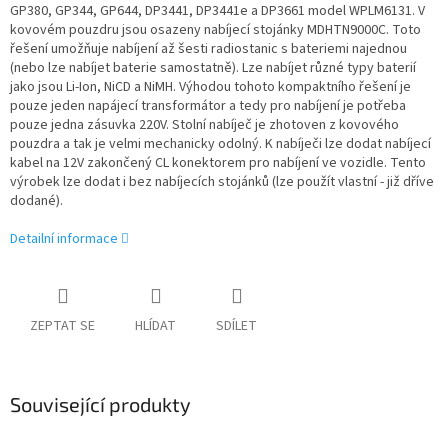
GP380, GP344, GP644, DP3441, DP3441e a DP3661 model WPLM6131. V
kovovém pouzdru jsou osazeny nabíjecí stojánky MDHTN9000C. Toto
řešení umožňuje nabíjení až šesti radiostanic s bateriemi najednou
(nebo lze nabíjet baterie samostatně). Lze nabíjet různé typy baterií
jako jsou Li-Ion, NiCD a NiMH. Výhodou tohoto kompaktního řešení je
pouze jeden napájecí transformátor a tedy pro nabíjení je potřeba
pouze jedna zásuvka 220V. Stolní nabíječ je zhotoven z kovového
pouzdra a tak je velmi mechanicky odolný. K nabíječi lze dodat nabíjecí
kabel na 12V zakončený CL konektorem pro nabíjení ve vozidle. Tento
výrobek lze dodat i bez nabíjecích stojánků (lze použít vlastní - již dříve
dodané).
Detailní informace
ZEPTAT SE
HLÍDAT
SDÍLET
Související produkty