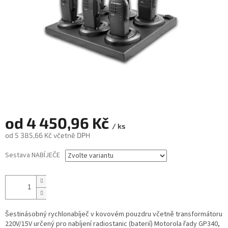
od
4 450,96 Kč
/ ks
od
5 385,66 Kč
včetně DPH
Měrná
Sestava NABÍJEČE
cena:
Šestinásobný rychlonabíječ v kovovém pouzdru včetně transformátoru
220V/15V určený pro nabíjení radiostanic (baterií) Motorola řady GP340,