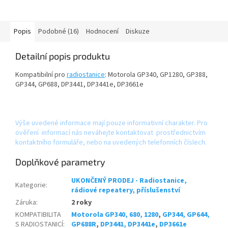
Mototrbo P145, P165 a P185. Li-
Ion...
Popis
Podobné (16)
Hodnocení
Diskuze
Detailní popis produktu
Kompatibilní pro
radiostanice
: Motorola GP340, GP1280, GP388,
GP344, GP688, DP3441, DP3441e, DP3661e
Výše uvedené informace mají pouze informativní charakter. Pro
ověření informací nás neváhejte kontaktovat prostřednictvím
kontaktního formuláře, nebo na uvedených telefonních číslech.
Doplňkové parametry
UKONČENÝ PRODEJ - Radiostanice,
Kategorie
:
rádiové repeatery, příslušenství
Záruka
:
2 roky
KOMPATIBILITA
Motorola GP340, 680, 1280
,
GP344, GP644,
S RADIOSTANICÍ
:
GP688R
,
DP3441, DP3441e
,
DP3661e