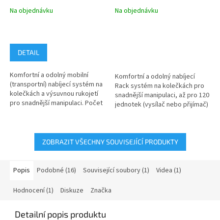
BasicGuide Meder
Meder
Na objednávku
Na objednávku
DETAIL
Komfortní a odolný mobilní
Komfortní a odolný nabíjecí
(transportní) nabíjecí systém na
Rack systém na kolečkách pro
kolečkách a výsuvnou rukojetí
snadnější manipulaci, až pro 120
pro snadnější manipulaci. Počet
jednotek (vysílač nebo přijímač)
nabíjecích pozic v tomto...
TravelGuide, TourGuide a...
ZOBRAZIT VŠECHNY SOUVISEJÍCÍ PRODUKTY
Popis
Podobné (16)
Související soubory (1)
Videa (1)
Hodnocení (1)
Diskuze
Značka
Detailní popis produktu