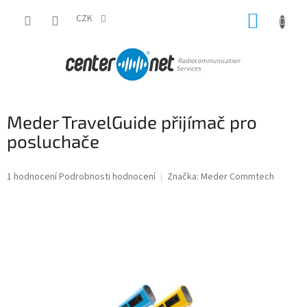
Přejít
NÁKUP
na
CZK
obsah
KOŠÍK
Meder TravelGuide přijímač pro
posluchače
Průměrné
1 hodnocení
Podrobnosti hodnocení
Značka:
Meder Commtech
hodnocení
produktu
je
5,0
z
5
hvězdiček.