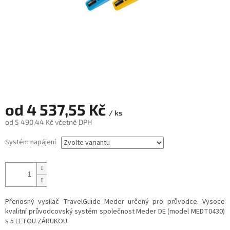
od
4 537,55 Kč
/ ks
od
5 490,44 Kč
včetně DPH
Měrná
Systém napájení
cena:
Přenosný vysílač TravelGuide Meder určený pro průvodce. Vysoce
kvalitní průvodcovský systém společnost Meder DE (model MEDT0430)
s 5 LETOU ZÁRUKOU.