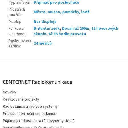
Typ zařízení
:
Přijímač pro posluchače
Prostředí
Města, muzea, památky, lodě
použití
:
Displej
:
Bez displeje
Funkce a
Brilantní zvuk
,
Dosah až 200m
,
15 hovorových
vlastnosti
:
skupin
,
Až 35 hodin provozu
Poskytovaná
24 měsíců
záruka
:
Z
á
p
a
CENTERNET Radiokomunikace
t
Novinky
í
Realizované projekty
Radiostanice a rádiové systémy
Příslušenství ruční radiostanice
Půjčovna radiostanic a rádiových systémů
Bazar radiostanic a výprodej skladu