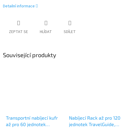
Detailní informace
ZEPTAT SE
HLÍDAT
SDÍLET
Související produkty
Transportní nabíjecí kufr
Nabíjecí Rack až pro 120
až pro 60 jednotek
jednotek TravelGuide,
TravelGuide, TourGuide a
TourGuide a BasicGuide