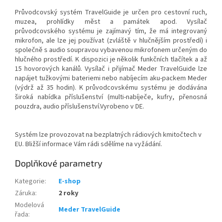
Průvodcovský systém TravelGuide je určen pro cestovní ruch,
muzea, prohlídky měst a památek apod. Vysílač
průvodcovského systému je zajímavý tím, že má integrovaný
mikrofon, ale lze jej používat (zvláště v hlučnějším prostředí) i
společně s audio soupravou vybavenou mikrofonem určeným do
hlučného prostředí. K dispozici je několik funkčních tlačítek a až
15 hovorových kanálů. Vysílač i přijímač Meder TravelGuide lze
napájet tužkovými bateriemi nebo nabíjecím aku-packem Meder
(výdrž až 35 hodin). K průvodcovskému systému je dodávána
široká nabídka příslušenství (multi-nabíječe, kufry, přenosná
pouzdra, audio příslušenství.Vyrobeno v DE.
Systém lze provozovat na bezplatných rádiových kmitočtech v
EU. Bližší informace Vám rádi sdělíme na vyžádání.
Doplňkové parametry
Kategorie
:
E-shop
Záruka
:
2 roky
Modelová
Meder TravelGuide
řada
: