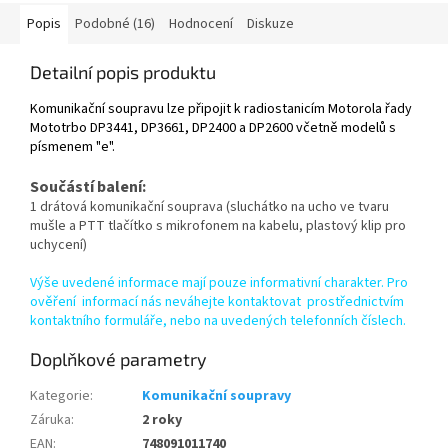
Popis
Podobné (16)
Hodnocení
Diskuze
Detailní popis produktu
Komunikační soupravu lze připojit k radiostanicím Motorola řady
Mototrbo DP3441, DP3661, DP2400 a DP2600 včetně modelů s
písmenem "e".
Součástí balení:
1 drátová komunikační souprava (sluchátko na ucho ve tvaru
mušle a PTT tlačítko s mikrofonem na kabelu, plastový klip pro
uchycení)
Výše uvedené informace mají pouze informativní charakter. Pro
ověření informací nás neváhejte kontaktovat prostřednictvím
kontaktního formuláře, nebo na uvedených telefonních číslech.
Doplňkové parametry
Kategorie
:
Komunikační soupravy
Záruka
:
2 roky
EAN
:
748091011740