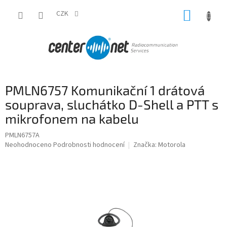
Přejít
NÁKUP
na
CZK
obsah
KOŠÍK
PMLN6757 Komunikační 1 drátová
souprava, sluchátko D-Shell a PTT s
mikrofonem na kabelu
PMLN6757A
Průměrné
Neohodnoceno
Podrobnosti hodnocení
Značka:
Motorola
hodnocení
produktu
je
0,0
z
5
hvězdiček.