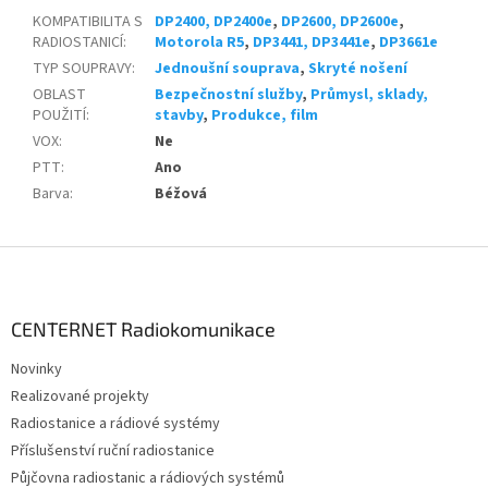
KOMPATIBILITA S
DP2400, DP2400e
,
DP2600, DP2600e
,
RADIOSTANICÍ
:
Motorola R5
,
DP3441, DP3441e
,
DP3661e
TYP SOUPRAVY
:
Jednoušní souprava
,
Skryté nošení
OBLAST
Bezpečnostní služby
,
Průmysl, sklady,
POUŽITÍ
:
stavby
,
Produkce, film
VOX
:
Ne
PTT
:
Ano
Barva
:
Béžová
Z
á
p
a
CENTERNET Radiokomunikace
t
Novinky
í
Realizované projekty
Radiostanice a rádiové systémy
Příslušenství ruční radiostanice
Půjčovna radiostanic a rádiových systémů