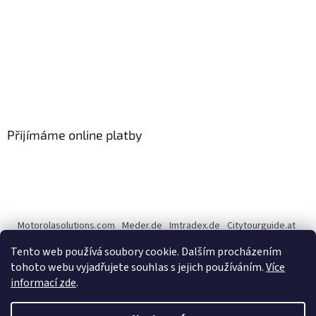
Přijímáme online platby
Motorolasolutions.com
Meder.de
Imtradex.de
Citytourguide.at
Peltor.com
Tento web používá soubory cookie. Dalším procházením
tohoto webu vyjadřujete souhlas s jejich používáním.
Více
informací zde
.
Vytvořil Shoptet