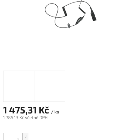
1 475,31 Kč
/ ks
1 785,13 Kč včetně DPH
Měrná
cena: