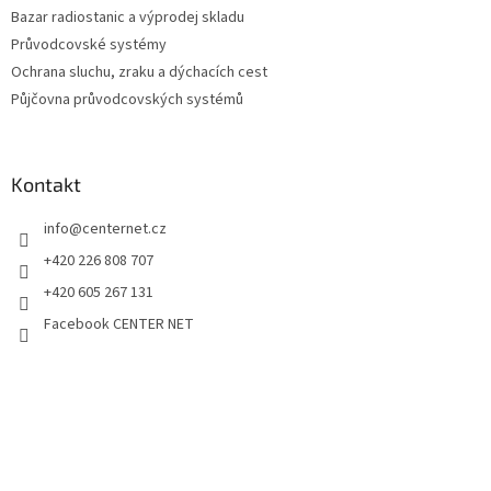
Bazar radiostanic a výprodej skladu
Průvodcovské systémy
Ochrana sluchu, zraku a dýchacích cest
Půjčovna průvodcovských systémů
Kontakt
info
@
centernet.cz
+420 226 808 707
+420 605 267 131
Facebook CENTER NET