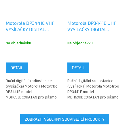
Motorola DP3441E VHF
Motorola DP3441E UHF
VYSÍLAČKY DIGITAL
VYSÍLAČKY DIGITAL
ANALOG GPS BLUETOOTH
ANALOG GPS BLUETOOTH
MDH69JDC9RA1AN
MDH69RDC9RA1AN
Na objednávku
Na objednávku
DETAIL
DETAIL
Ruční digitální radiostanice
Ruční digitální radiostanice
(vysílačka) Motorola Mototrbo
(vysílačka) Motorola Mototrbo
DP3441E model
DP3441E model
MDH69JDC9RA1AN pro pásmo
MDH69RDC9RA1AN pro pásmo
VHF 136–174 MHz.
UHF 403–527 MHz.
ZOBRAZIT VŠECHNY SOUVISEJÍCÍ PRODUKTY