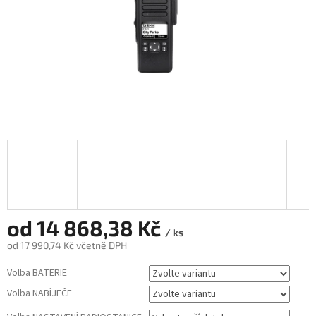
od
14 868,38 Kč
/ ks
od
17 990,74 Kč
včetně DPH
Měrná
Volba BATERIE
cena:
Volba NABÍJEČE