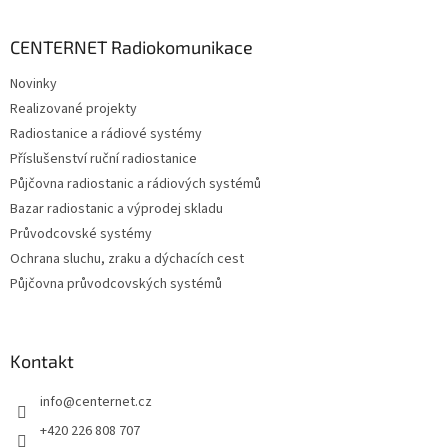
á
p
a
CENTERNET Radiokomunikace
t
Novinky
í
Realizované projekty
Radiostanice a rádiové systémy
Příslušenství ruční radiostanice
Půjčovna radiostanic a rádiových systémů
Bazar radiostanic a výprodej skladu
Průvodcovské systémy
Ochrana sluchu, zraku a dýchacích cest
Půjčovna průvodcovských systémů
Kontakt
info
@
centernet.cz
+420 226 808 707