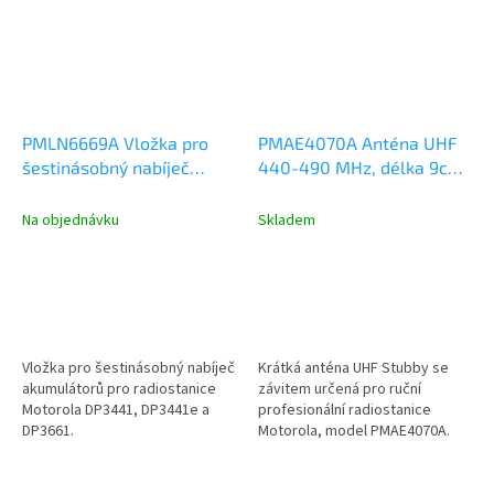
PMLN6669A Vložka pro
PMAE4070A Anténa UHF
šestinásobný nabíječ
440-490 MHz, délka 9cm,
akumulátorů
Motorola DP2000,
DP3441, DP4000, R7, R5,
Na objednávku
Skladem
R2
Vložka pro šestinásobný nabíječ
Krátká anténa UHF Stubby se
akumulátorů pro radiostanice
závitem určená pro ruční
Motorola DP3441, DP3441e a
profesionální radiostanice
DP3661.
Motorola, model PMAE4070A.
Kmitočtový rozsah UHF 440-
490MHz, délka...