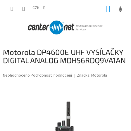
Přejít
NÁKUP
na
CZK
obsah
KOŠÍK
Motorola DP4600E UHF VYSÍLAČKY
DIGITAL ANALOG MDH56RDQ9VA1AN
Průměrné
Neohodnoceno
Podrobnosti hodnocení
Značka:
Motorola
hodnocení
produktu
je
0,0
z
5
hvězdiček.