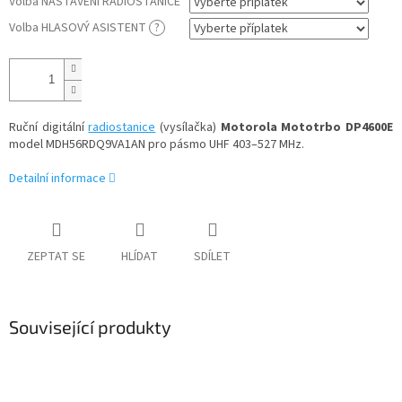
Volba NASTAVENÍ RADIOSTANICE
Volba HLASOVÝ ASISTENT
?
Ruční digitální
radiostanice
(vysílačka)
Motorola Mototrbo DP4600E
model MDH56RDQ9VA1AN pro pásmo UHF 403–527 MHz.
Detailní informace
ZEPTAT SE
HLÍDAT
SDÍLET
Související produkty