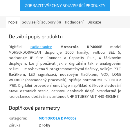
ZOBRAZIT VŠECHNY SOUVISEJÍCÍ PRODUKTY
Popis
Související soubory (4)
Hodnocení
Diskuze
Detailní popis produktu
Digitální
radiostanice
Motorola DP4600E
model
MDH56RDQ9VA1AN disponuje 1000 kanály, volbou SEL 5,
podporuje IP Site Connect a Capacity Plus, 4 řádkovým
displejem, lze jí používat jak v digitálním tak v analogovém
režimu. Je vybavena 5 programovatelnými tlačítky, velkým PTT
tlačítkem, LED signalizací, nouzovým tlačítkem, VOX, LONE
WORKER (osamocený pracovník), splňuje normou MIL STD810 a
IP68. Digitální provedení umožňuje například dálkové sledování
stavu ostatních stanic, ochranu osobních údajů. Standartně je
radiostanice dodávána s anténou UHF STUBBY ANT 440-490MHZ.
Doplňkové parametry
Kategorie
:
MOTOROLA DP4000e
Záruka
:
2 roky