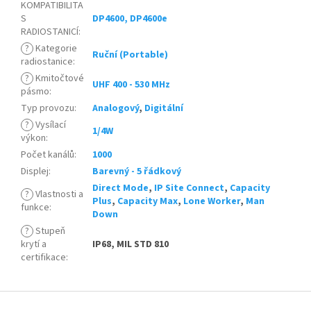
KOMPATIBILITA
S
DP4600, DP4600e
RADIOSTANICÍ
:
?
Kategorie
Ruční (Portable)
radiostanice
:
?
Kmitočtové
UHF 400 - 530 MHz
pásmo
:
Typ provozu
:
Analogový
,
Digitální
?
Vysílací
1/4W
výkon
:
Počet kanálů
:
1000
Displej
:
Barevný - 5 řádkový
Direct Mode
,
IP Site Connect
,
Capacity
?
Vlastnosti a
Plus
,
Capacity Max
,
Lone Worker
,
Man
funkce
:
Down
?
Stupeň
krytí a
IP68, MIL STD 810
certifikace
:
Z