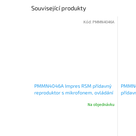
Související produkty
Kód:
PMMN4046A
PMMN4046A Impres RSM přídavný
PMMN4
reproduktor s mikrofonem, ovládání
přídav
hlasitost, IP57
ovládán
Na objednávku