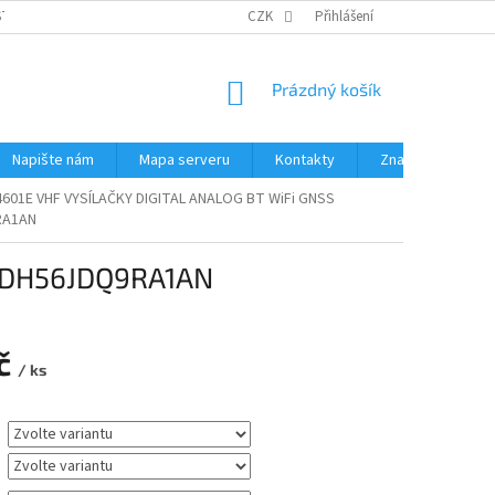
STÉMY
PŘÍSLUŠENSTVÍ RUČNÍ RADIOSTANICE
CZK
Přihlášení
PŮJČOVNA RADIOSTANI
NÁKUPNÍ
Prázdný košík
KOŠÍK
Napište nám
Mapa serveru
Kontakty
Značky
4601E VHF VYSÍLAČKY DIGITAL ANALOG BT WiFi GNSS
RA1AN
 MDH56JDQ9RA1AN
č
/ ks