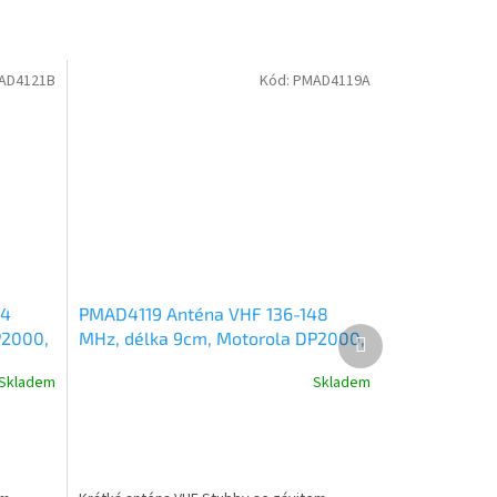
AD4121B
Kód:
PMAD4119A
74
PMAD4119 Anténa VHF 136-148
Další
P2000,
MHz, délka 9cm, Motorola DP2000,
produkt
DP3441, DP4000, R2, R7, R5
Skladem
Skladem