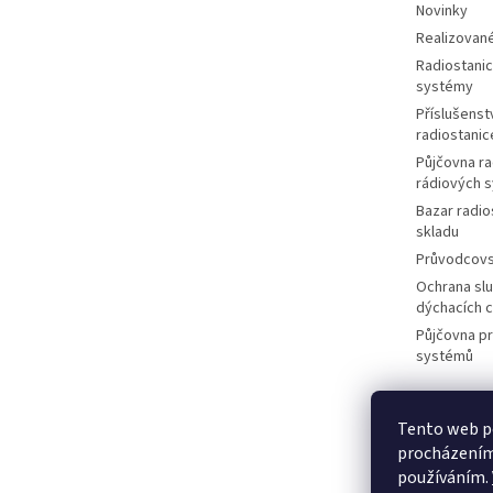
Novinky
Realizované
Radiostanic
systémy
Příslušenstv
radiostanic
Půjčovna ra
rádiových 
Bazar radio
skladu
Průvodcov
Ochrana slu
dýchacích 
Půjčovna p
systémů
Tento web po
M
procházením 
používáním.