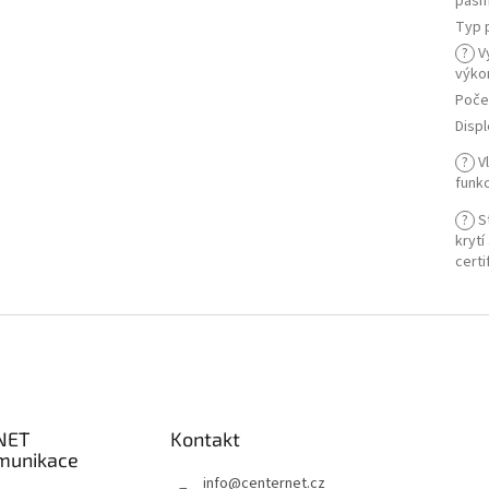
pás
Typ 
?
Vy
výko
Poče
Displ
?
Vl
funk
?
S
krytí
certi
NET
Kontakt
munikace
info
@
centernet.cz