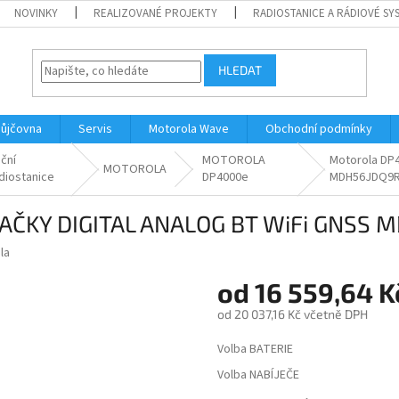
NOVINKY
REALIZOVANÉ PROJEKTY
RADIOSTANICE A RÁDIOVÉ SY
HLEDAT
ůjčovna
Servis
Motorola Wave
Obchodní podmínky
ční
MOTOROLA
Motorola DP
MOTOROLA
diostanice
DP4000e
MDH56JDQ9
LAČKY DIGITAL ANALOG BT WiFi GNSS
la
od
16 559,64 K
od
20 037,16 Kč
včetně DPH
Měrná
Volba BATERIE
cena:
Volba NABÍJEČE