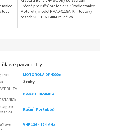
em
Krátká anténa VHF Stubby se závitem
ostanice
určená pro ruční profesionální radiostanice
čtový
Motorola, model PMAD4119A. Kmitočtový
rozsah VHF 136-148MHz, délka...
lňkové parametry
gorie
:
MOTOROLA DP4000e
ka
:
2 roky
ATIBILITA
DP4601, DP4601e
OSTANICÍ
:
ategorie
Ruční (Portable)
ostanice
:
očtové
VHF 136 - 174 MHz