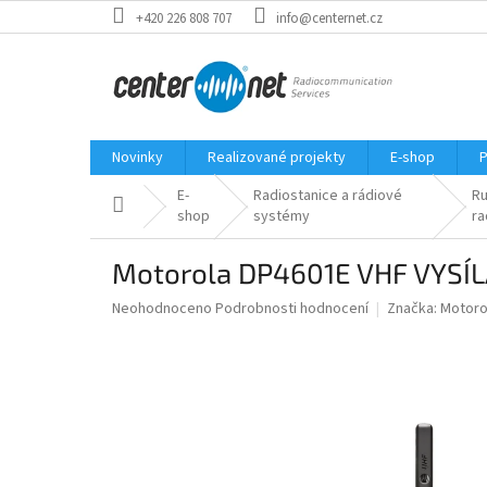
Přejít
+420 226 808 707
info@centernet.cz
na
obsah
Novinky
Realizované projekty
E-shop
P
E-
Radiostanice a rádiové
Ru
Domů
shop
systémy
ra
Motorola DP4601E VHF VYSÍ
Průměrné
Neohodnoceno
Podrobnosti hodnocení
Značka:
Motoro
hodnocení
produktu
je
0,0
z
5
hvězdiček.