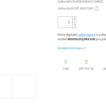
Volba NASTAVENÍ RADIOSTANICE
Volba HLASOVÝ ASISTENT
?
Ruční digitální
radiostanice
(vysíla
model
MDH56JDQ9RA1AN
pro pá
Detailní informace
TISK
ZEPTAT SE
H