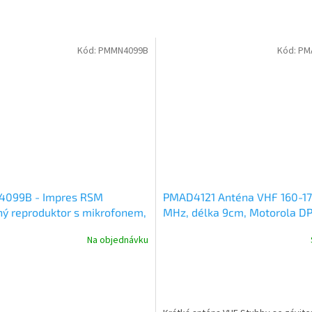
Kód:
PMMN4099B
Kód:
PM
099B - Impres RSM
PMAD4121 Anténa VHF 160-1
ný reproduktor s mikrofonem,
MHz, délka 9cm, Motorola D
í hlasitost, IP68
DP3441, DP4000, R2, R7, R5
Na objednávku