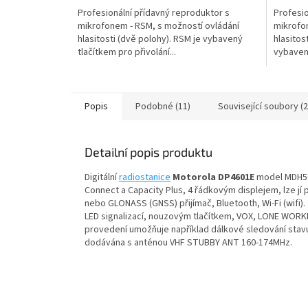
Profesionální přídavný reproduktor s
Profesio
mikrofonem - RSM, s možností ovládání
mikrofo
hlasitosti (dvě polohy). RSM je vybavený
hlasitos
tlačítkem pro přivolání...
vybavený
Popis
Podobné (11)
Související soubory (2
Detailní popis produktu
Digitální
radiostanice
Motorola DP4601E
model MDH56J
Connect a Capacity Plus, 4 řádkovým displejem, lze jí 
nebo GLONASS (GNSS) přijímač, Bluetooth, Wi-Fi (wifi)
LED signalizací, nouzovým tlačítkem, VOX, LONE WORKE
provedení umožňuje například dálkové sledování stavu 
dodávána s anténou VHF STUBBY ANT 160-174MHz.