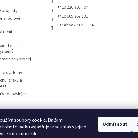
+420 226 808 707
 projekty
+420 605 267 131
e a rádiové
Facebook CENTER NET
í ruční
e
diostanic a
systémů
stanic a výprodej
ské systémy
chu, zraku a
cest
růvodcovských
užívá soubory cookie. Dalším
otorolasolutions.com
Meder.de
Imtradex.de
Citytourguide.at
Peltor.c
Odmítnout
tohoto webu vyjadřujete souhlas s jejich
Více informací zde
.