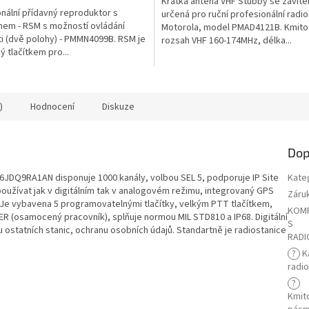
Krátká anténa VHF Stubby se závit
nální přídavný reproduktor s
určená pro ruční profesionální radi
nem - RSM s možností ovládání
Motorola, model PMAD4121B. Kmito
ti (dvě polohy) - PMMN4099B. RSM je
rozsah VHF 160-174MHz, délka...
 tlačítkem pro...
)
Hodnocení
Diskuze
Dop
DQ9RA1AN disponuje 1000 kanály, volbou SEL 5, podporuje IP Site
Kate
používat jak v digitálním tak v analogovém režimu, integrovaný GPS
Záru
. Je vybavena 5 programovatelnými tlačítky, velkým PTT tlačítkem,
KOMP
R (osamocený pracovník), splňuje normou MIL STD810 a IP68. Digitální
S
ostatních stanic, ochranu osobních údajů. Standartně je radiostanice
RADI
?
K
radi
?
Kmit