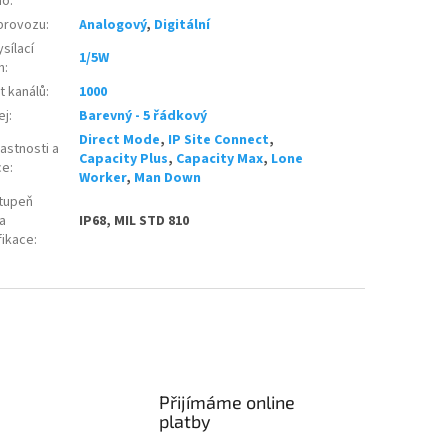
mo
:
provozu
:
Analogový
,
Digitální
sílací
1/5W
n
:
t kanálů
:
1000
ej
:
Barevný - 5 řádkový
Direct Mode
,
IP Site Connect
,
astnosti a
Capacity Plus
,
Capacity Max
,
Lone
ce
:
Worker
,
Man Down
tupeň
 a
IP68, MIL STD 810
fikace
:
Přijímáme online
platby