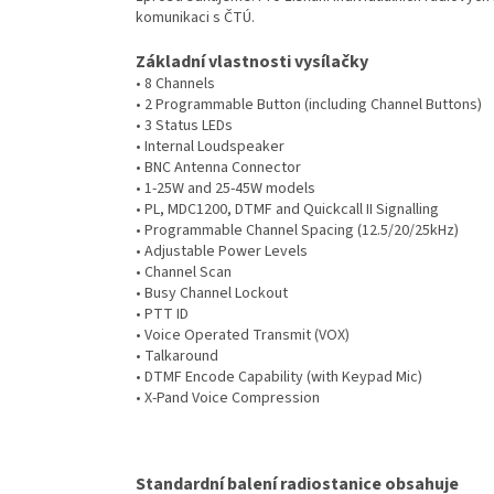
komunikaci s ČTÚ.
Základní vlastnosti vysílačky
• 8 Channels
• 2 Programmable Button (including Channel Buttons)
• 3 Status LEDs
• Internal Loudspeaker
• BNC Antenna Connector
• 1-25W and 25-45W models
• PL, MDC1200, DTMF and Quickcall II Signalling
• Programmable Channel Spacing (12.5/20/25kHz)
• Adjustable Power Levels
• Channel Scan
• Busy Channel Lockout
• PTT ID
• Voice Operated Transmit (VOX)
• Talkaround
• DTMF Encode Capability (with Keypad Mic)
• X-Pand Voice Compression
Standardní balení radiostanice obsahuje