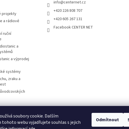
info
@
centernet.cz
+420 226 808 707
 projekty
+420 605 267 131
e a rádiové
Facebook CENTER NET
í ruční
e
diostanic a
systémů
stanic a výprodej
ské systémy
chu, zraku a
cest
růvodcovských
užívá soubory cookie. Dalším
otorolasolutions.com
Meder.de
Imtradex.de
Citytourguide.at
Peltor.c
Odmítnout
tohoto webu vyjadřujete souhlas s jejich
Více informací zde
.