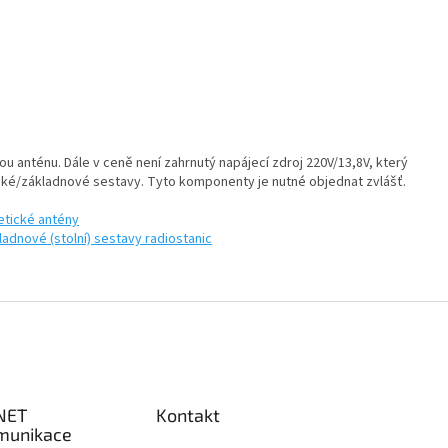
u anténu. Dále v ceně není zahrnutý napájecí zdroj 220V/13,8V, který
rské/základnové sestavy. Tyto komponenty je nutné objednat zvlášť.
tické antény
adnové (stolní) sestavy radiostanic
NET
Kontakt
munikace