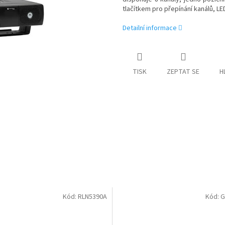
tlačítkem pro přepínání kanálů, LE
Detailní informace
TISK
ZEPTAT SE
H
Kód:
RLN5390A
Kód:
G