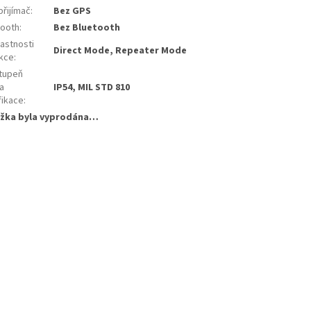
přijímač
:
Bez GPS
tooth
:
Bez Bluetooth
astnosti
Direct Mode, Repeater Mode
nkce
:
tupeň
 a
IP54, MIL STD 810
fikace
:
žka byla vyprodána…