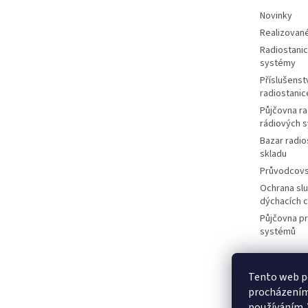
Novinky
Realizované
Radiostanic
systémy
Příslušenstv
radiostanic
Půjčovna ra
rádiových 
Bazar radio
skladu
Průvodcov
Ochrana slu
dýchacích 
Půjčovna p
systémů
Tento web po
M
procházením 
používáním.