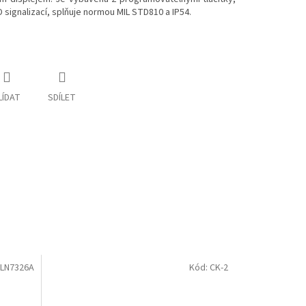
D signalizací, splňuje normou MIL STD810 a IP54.
LÍDAT
SDÍLET
LN7326A
Kód:
CK-2