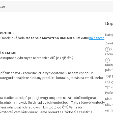
uze
Dop
 PRODEJ.
Kate
ší modelová řada
Motorola Mototrbo DM1400 a DM2600
(
naleznete
Záru
?
K
ola CM140
radi
Dostupnost vybraných náhradních dílů je zajištěný.
?
Kmit
pás
é příslušenství k radiostanici je vyhledatelné v našem eshopu v
Typ 
 kategorii nenajdete hledaný produkt, kontaktujte nás na emailu nebo
?
Vy
výko
Poče
 Radiostanici při prodeji programujeme na základní konfiguraci
Displ
hradně na individuálních rádiových kmitočtech. Tyto rádiové kmitočty
Kláv
dělení individuálních rádiových kmitočtů od ČTÚ Vám rádi
Wi-Fi
 kmitočtů Vám rádi vypracujeme projekt se žádostí a zajistíme