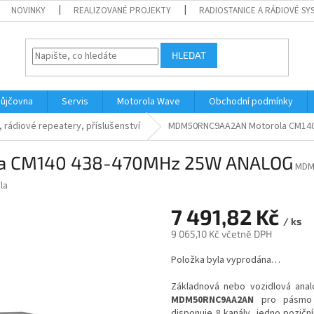
NOVINKY
REALIZOVANÉ PROJEKTY
RADIOSTANICE A RÁDIOVÉ SY
HLEDAT
ůjčovna
Servis
Motorola Wave
Obchodní podmínky
rádiové repeatery, příslušenství
MDM50RNC9AA2AN Motorola CM140
 CM140 438-470MHz 25W ANALOG
MDM
la
7 491,82 Kč
/ ks
9 065,10 Kč včetně DPH
Měrná
Položka byla vyprodána…
cena:
Základnová nebo vozidlová ana
MDM50RNC9AA2AN
pro pásmo U
disponuje 8 kanály, jedno pozičn