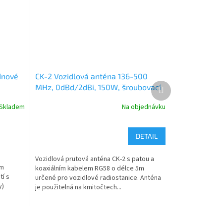
dnové
CK-2 Vozidlová anténa 136-500
Další
m
MHz, 0dBd/2dBi, 150W, šroubovací
produkt
pata
Skladem
Na objednávku
DETAIL
Vozidlová prutová anténa CK-2 s patou a
ým
koaxiálním kabelem RG58 o délce 5m
í s
určené pro vozidlové radiostanice. Anténa
y)
je použitelná na kmitočtech...