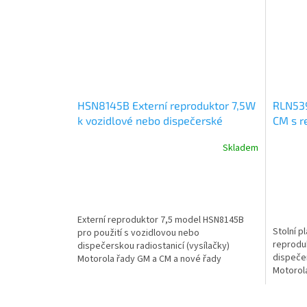
HSN8145B Externí reproduktor 7,5W
RLN539
k vozidlové nebo dispečerské
CM s r
radiostanici
Skladem
Externí reproduktor 7,5 model HSN8145B
Stolní p
pro použití s vozidlovou nebo
reprodu
dispečerskou radiostanicí (vysílačky)
dispečer
Motorola řady GM a CM a nové řady
Motorol
DM1000...