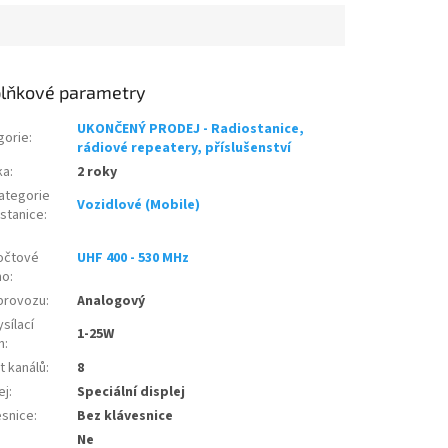
lňkové parametry
UKONČENÝ PRODEJ - Radiostanice,
gorie
:
rádiové repeatery, příslušenství
ka
:
2 roky
ategorie
Vozidlové (Mobile)
ostanice
:
očtové
UHF 400 - 530 MHz
mo
:
provozu
:
Analogový
sílací
1-25W
n
:
t kanálů
:
8
ej
:
Speciální displej
esnice
:
Bez klávesnice
:
Ne