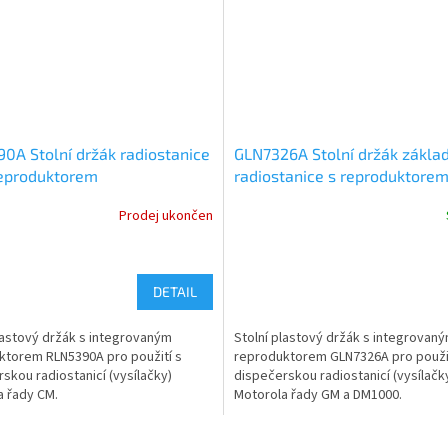
0A Stolní držák radiostanice
GLN7326A Stolní držák zákla
eproduktorem
radiostanice s reproduktore
Prodej ukončen
DETAIL
lastový držák s integrovaným
Stolní plastový držák s integrovan
ktorem RLN5390A pro použití s
reproduktorem GLN7326A pro použit
skou radiostanicí (vysílačky)
dispečerskou radiostanicí (vysílačk
a řady CM.
Motorola řady GM a DM1000.