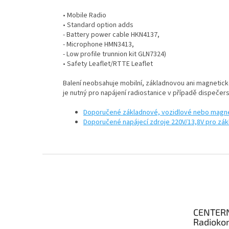
• Mobile Radio
• Standard option adds
- Battery power cable HKN4137,
- Microphone HMN3413,
- Low profile trunnion kit GLN7324)
• Safety Leaflet/RTTE Leaflet
Balení neobsahuje mobilní, základnovou ani magneticko
je nutný pro napájení radiostanice v případě dispeče
Doporučené základnové, vozidlové nebo magne
Doporučené napájecí zdroje 220V/13,8V pro zákl
Z
á
p
a
t
CENTER
í
Radioko