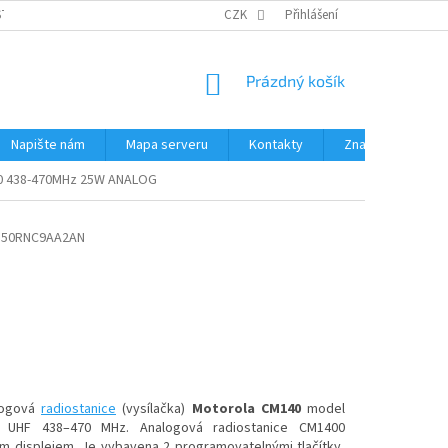
STÉMY
PŘÍSLUŠENSTVÍ RUČNÍ RADIOSTANICE
CZK
Přihlášení
PŮJČOVNA RADIOSTANI
NÁKUPNÍ
Prázdný košík
KOŠÍK
Napište nám
Mapa serveru
Kontakty
Značky
 438-470MHz 25W ANALOG
50RNC9AA2AN
logová
radiostanice
(vysílačka)
Motorola CM140
model
HF 438–470 MHz. Analogová radiostanice CM1400
ím displejem. Je vybavena 2 programovatelnými tlačítky,