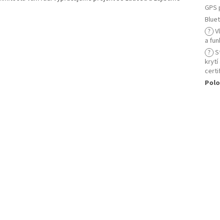
GPS 
Blue
?
Vl
a fu
?
S
krytí
certi
Polo