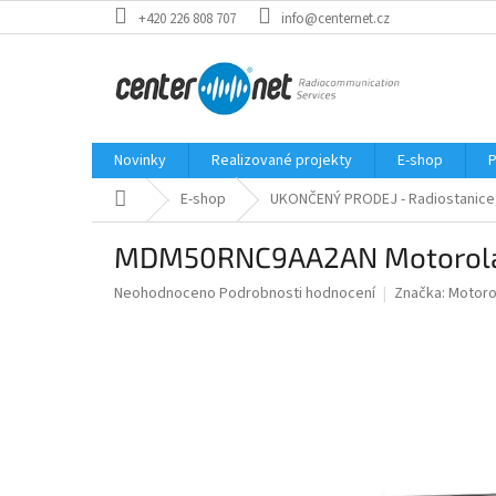
Přejít
+420 226 808 707
info@centernet.cz
na
obsah
Novinky
Realizované projekty
E-shop
P
Domů
E-shop
UKONČENÝ PRODEJ - Radiostanice, 
MDM50RNC9AA2AN Motorola
Průměrné
Neohodnoceno
Podrobnosti hodnocení
Značka:
Motoro
hodnocení
produktu
je
0,0
z
5
hvězdiček.