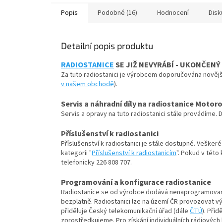
Popis
Podobné (16)
Hodnocení
Disk
Detailní popis produktu
RADIOSTANICE
SE JIŽ NEVYRÁBÍ - UKONČENÝ
Za tuto radiostanici je výrobcem doporučována nověj
v našem obchodě
).
Servis a náhradní díly na radiostanice Motor
Servis a opravy na tuto radiostanici stále provádíme. 
Příslušenství k radiostanici
Příslušenství k radiostanici je stále dostupné. Vešker
kategorii "
Příslušenství k radiostanicím
". Pokud v této
telefonicky 226 808 707.
Programování a konfigurace radiostanice
Radiostanice se od výrobce dodává nenaprogramovaná.
bezplatně. Radiostanici lze na území ČR provozovat vý
přiděluje Český telekomunikační úřad (dále
ČTÚ
). Při
zprostředkujeme. Pro získání individuálních rádiových