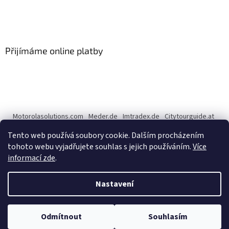
Přijímáme online platby
Motorolasolutions.com
Meder.de
Imtradex.de
Citytourguide.at
Peltor.com
Tento web používá soubory cookie. Dalším procházením
tohoto webu vyjadřujete souhlas s jejich používáním.
Více
informací zde
.
Vytvořil Shoptet
Nastavení
Copyright 2026
CENTERNET.cz
. Všechna práva vyhrazena.
Upravit
Odmítnout
Souhlasím
nastavení cookies