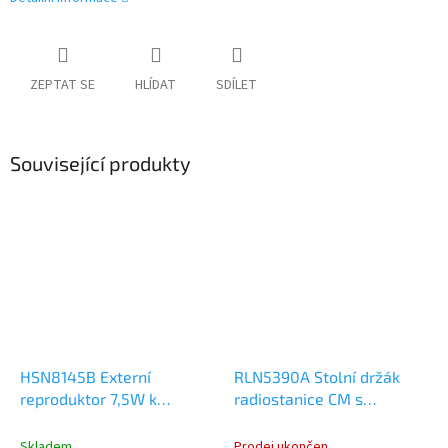
ZEPTAT SE
HLÍDAT
SDÍLET
Související produkty
HSN8145B Externí
RLN5390A Stolní držák
reproduktor 7,5W k
radiostanice CM s
vozidlové nebo
reproduktorem
dispečerské radiostanici
Skladem
Prodej ukončen