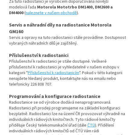
Za tuto radiostanici je výrobcem doporučována novější
modelová řada
Motorola Mototrbo DM1400, DM2600 a
DM4000
(
naleznete v našem obchodě
).
Servis a náhradní díly na radiostanice Motorola
GM160
Servis a opravy na tuto radiostanici stále provádíme. Dostupnost
vybraných náhradních dílů je zajištěný.
Příslušenství k radiostanici
Příslušenství k radiostanici je stále dostupné. Veškeré
příslušenství k radiostanici je vyhledatelné v našem eshopu v
kategorii "
Příslušenství k radiostanicím
". Pokud v této kategorii
nenajdete hledaný produkt, kontaktujte nás na emailu nebo
telefonicky 226 808 707.
Programování a konfigurace radiostanice
Radiostanice se od výrobce dodává nenaprogramovaná.
Radiostanici při prodeji programujeme na základní konfiguraci
bezplatně. Radiostanici lze na území ČR provozovat výhradně na
individuálních rádiových kmitočtech. Tyto rádiové kmitočty
přiděluje Český telekomunikační úřad (dále
ČTÚ
). Přidělení
individuálních rádiových kmitočtů od ČTÚ Vám rádi