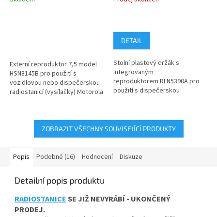
DETAIL
Stolní plastový držák s
Externí reproduktor 7,5 model
integrovaným
HSN8145B pro použití s
reproduktorem RLN5390A pro
vozidlovou nebo dispečerskou
použití s dispečerskou
radiostanicí (vysílačky) Motorola
radiostanicí (vysílačky) Motorola
řady GM a CM a nové řady
řady CM.
DM1000...
ZOBRAZIT VŠECHNY SOUVISEJÍCÍ PRODUKTY
Popis
Podobné (16)
Hodnocení
Diskuze
Detailní popis produktu
RADIOSTANICE
SE JIŽ NEVYRÁBÍ - UKONČENÝ
PRODEJ.