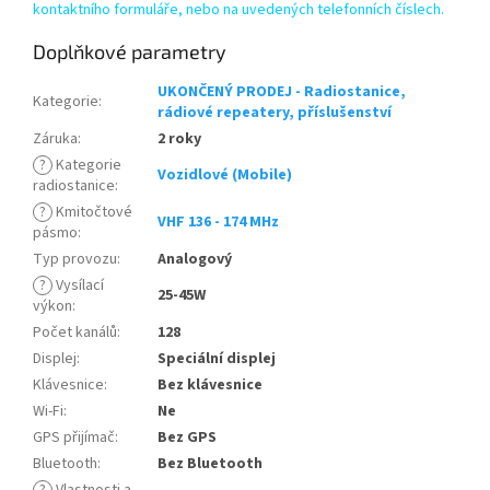
kontaktního formuláře, nebo na uvedených telefonních číslech.
Doplňkové parametry
UKONČENÝ PRODEJ - Radiostanice,
Kategorie
:
rádiové repeatery, příslušenství
Záruka
:
2 roky
?
Kategorie
Vozidlové (Mobile)
radiostanice
:
?
Kmitočtové
VHF 136 - 174 MHz
pásmo
:
Typ provozu
:
Analogový
?
Vysílací
25-45W
výkon
:
Počet kanálů
:
128
Displej
:
Speciální displej
Klávesnice
:
Bez klávesnice
Wi-Fi
:
Ne
GPS přijímač
:
Bez GPS
Bluetooth
:
Bez Bluetooth
?
Vlastnosti a