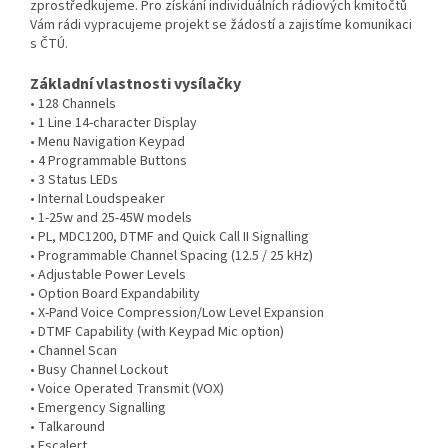
zprostředkujeme. Pro získání individuálních rádiových kmitočtů
Vám rádi vypracujeme projekt se žádostí a zajistíme komunikaci
s ČTÚ.
Základní vlastnosti vysílačky
• 128 Channels
• 1 Line 14-character Display
• Menu Navigation Keypad
• 4 Programmable Buttons
• 3 Status LEDs
• Internal Loudspeaker
• 1-25w and 25-45W models
• PL, MDC1200, DTMF and Quick Call II Signalling
• Programmable Channel Spacing (12.5 / 25 kHz)
• Adjustable Power Levels
• Option Board Expandability
• X-Pand Voice Compression/Low Level Expansion
• DTMF Capability (with Keypad Mic option)
• Channel Scan
• Busy Channel Lockout
• Voice Operated Transmit (VOX)
• Emergency Signalling
• Talkaround
• Escalert