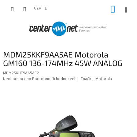
Přejít
NÁKUP
na
CZK
obsah
KOŠÍK
MDM25KKF9AA5AE Motorola
GM160 136-174MHz 45W ANALOG
MDM25KHF9AA5AE2
Průměrné
Neohodnoceno
Podrobnosti hodnocení
Značka:
Motorola
hodnocení
produktu
je
0,0
z
5
hvězdiček.