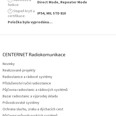
Direct Mode, Repeater Mode
funkce
:
?
Stupeň krytí a
IP54, MIL STD 810
certifikace
:
Položka byla vyprodána…
Z
á
p
a
CENTERNET Radiokomunikace
t
Novinky
í
Realizované projekty
Radiostanice a rádiové systémy
Příslušenství ruční radiostanice
Půjčovna radiostanic a rádiových systémů
Bazar radiostanic a výprodej skladu
Průvodcovské systémy
Ochrana sluchu, zraku a dýchacích cest
Půjčovna průvodcovských systémů