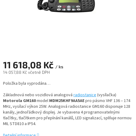
11 618,08 Kč
/ ks
14 057,88 Kč včetně DPH
Měrná
Položka byla vyprodána…
cena:
Základnová nebo vozidlová analogová
radiostanice
(vysílačka)
Motorola GM160
model
MDM25KHF9AA5AE
pro pásmo VHF 136 – 174
MHz, vysílací výkon 25W. Analogová radiostanice GM160 disponuje 128
kanály, jednořádkový displej. Je vybavena 4 programovatelnými
tlačítky, tlačítkem pro přepínání kanálů, LED signalizací, splňuje normou
MIL STD810 a IP54.
Detailní informace