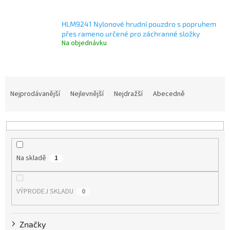
HLM9241 Nylonové hrudní pouzdro s popruhem
přes rameno určené pro záchranné složky
Na objednávku
Ř
a
Nejprodávanější
Nejlevnější
Nejdražší
Abecedně
z
e
n
í
p
Na skladě
1
r
o
d
VÝPRODEJ SKLADU
0
u
k
t
Značky
ů