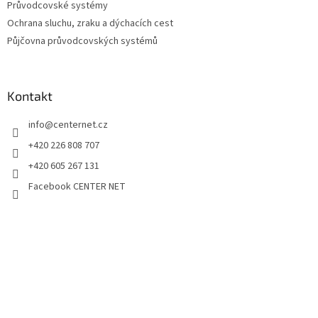
Průvodcovské systémy
i
Ochrana sluchu, zraku a dýchacích cest
s
u
Půjčovna průvodcovských systémů
Kontakt
info
@
centernet.cz
+420 226 808 707
+420 605 267 131
Facebook CENTER NET