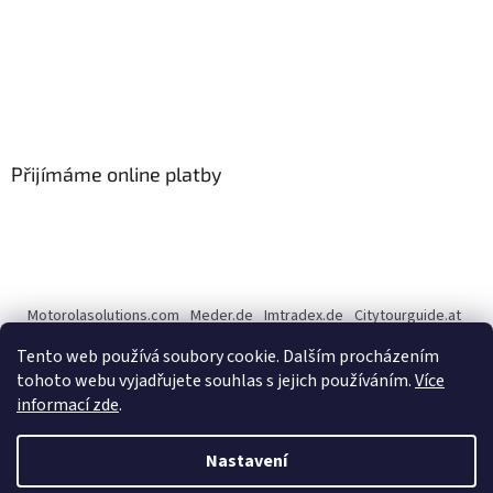
Přijímáme online platby
Motorolasolutions.com
Meder.de
Imtradex.de
Citytourguide.at
Peltor.com
Tento web používá soubory cookie. Dalším procházením
tohoto webu vyjadřujete souhlas s jejich používáním.
Více
informací zde
.
Vytvořil Shoptet
Nastavení