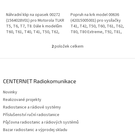
Náhradní klip na opasek 00272
Popruh na krk model 00636
(1564028V01) pro Motorola TLKR
(42015005001) pro vysílačky
T5, T6, T7, T8. Dále k modelům
T41, T42, T50, T60, T61, T62,
T60, T61, T40, T41, T50, T62,
T80, T80 Extreme, T92, T81,
T82 a T82 Extreme.
T82.
2
položek celkem
O
v
l
Z
á
á
d
p
a
a
CENTERNET Radiokomunikace
c
t
í
Novinky
í
p
Realizované projekty
r
v
Radiostanice a rádiové systémy
k
Příslušenství ruční radiostanice
y
Půjčovna radiostanic a rádiových systémů
v
ý
Bazar radiostanic a výprodej skladu
p