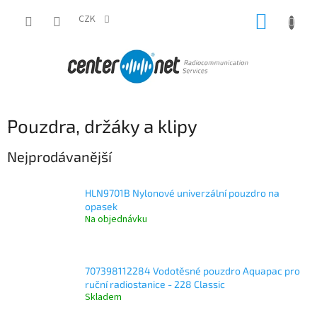
Přejít
NÁKUP
na
CZK
obsah
KOŠÍK
Pouzdra, držáky a klipy
Nejprodávanější
HLN9701B Nylonové univerzální pouzdro na
opasek
Na objednávku
707398112284 Vodotěsné pouzdro Aquapac pro
ruční radiostanice - 228 Classic
Skladem