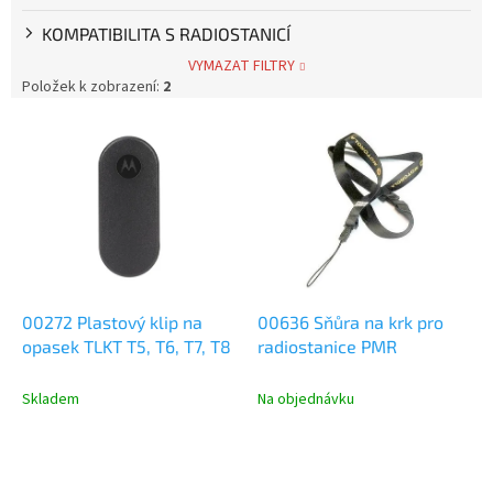
KOMPATIBILITA S RADIOSTANICÍ
VYMAZAT FILTRY
Položek k zobrazení:
2
V
ý
p
i
s
p
r
o
d
00272 Plastový klip na
00636 Sňůra na krk pro
u
opasek TLKT T5, T6, T7, T8
radiostanice PMR
k
t
Skladem
Na objednávku
ů